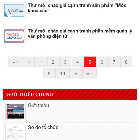
Thư mời chào giá cạnh tranh sản phẩm "Móc
khóa cào"
Thư mời chào giá cạnh tranh phần mềm quản lý
văn phòng điện tử
««
«
1
2
3
4
5
6
7
8
9
10
»
»»
GIỚI THIỆU CHUNG
Giới thiệu
Sơ đồ tổ chức