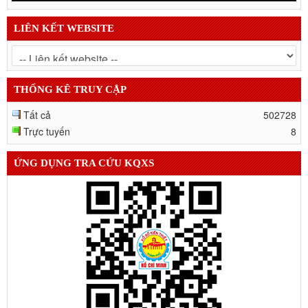
LIÊN KẾT WEBSITE
THỐNG KÊ TRUY CẬP
Tất cả
502728
Trực tuyến
8
ỨNG DỤNG TRA CỨU KQXS