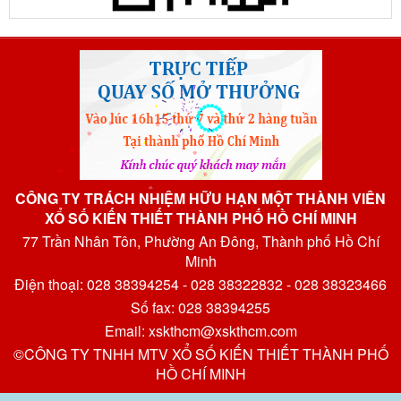
CÔNG TY TRÁCH NHIỆM HỮU HẠN MỘT THÀNH VIÊN
XỔ SỐ KIẾN THIẾT THÀNH PHỐ HỒ CHÍ MINH
77 Trần Nhân Tôn, Phường An Đông, Thành phố Hồ Chí
Minh
Điện thoại: 028 38394254 - 028 38322832 - 028 38323466
Số fax: 028 38394255
Email: xskthcm@xskthcm.com
©CÔNG TY TNHH MTV XỔ SỐ KIẾN THIẾT THÀNH PHỐ
HỒ CHÍ MINH