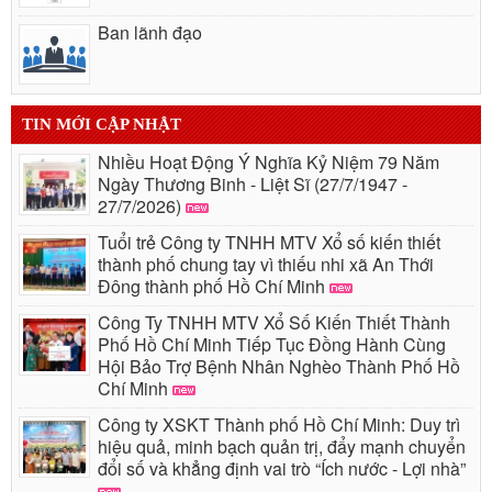
Ban lãnh đạo
TIN MỚI CẬP NHẬT
Nhiều Hoạt Động Ý Nghĩa Kỷ Niệm 79 Năm
Ngày Thương Binh - Liệt Sĩ (27/7/1947 -
27/7/2026)
Tuổi trẻ Công ty TNHH MTV Xổ số kiến thiết
thành phố chung tay vì thiếu nhi xã An Thới
Đông thành phố Hồ Chí Minh
Công Ty TNHH MTV Xổ Số Kiến Thiết Thành
Phố Hồ Chí Minh Tiếp Tục Đồng Hành Cùng
Hội Bảo Trợ Bệnh Nhân Nghèo Thành Phố Hồ
Chí Minh
Công ty XSKT Thành phố Hồ Chí Minh: Duy trì
hiệu quả, minh bạch quản trị, đẩy mạnh chuyển
đổi số và khẳng định vai trò “Ích nước - Lợi nhà”