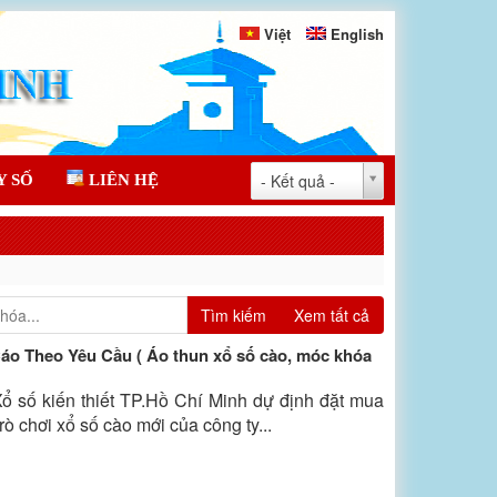
Việt
English
- Kết quả -
Y SỐ
LIÊN HỆ
Tìm kiếm
Xem tất cả
o Theo Yêu Cầu ( Áo thun xổ số cào, móc khóa
 số kiến thiết TP.Hồ Chí Minh dự định đặt mua
 chơi xổ số cào mới của công ty...