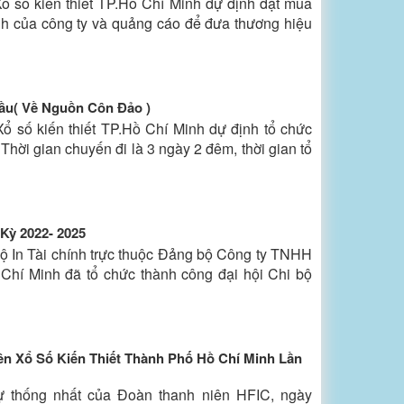
 số kiến thiết TP.Hồ Chí Minh dự định đặt mua
h của công ty và quảng cáo để đưa thương hiệu
ầu( Về Nguồn Côn Đảo )
 số kiến thiết TP.Hồ Chí Minh dự định tổ chức
hời gian chuyến đi là 3 ngày 2 đêm, thời gian tổ
Kỳ 2022- 2025
ộ In Tài chính trực thuộc Đảng bộ Công ty TNHH
 Chí Minh đã tổ chức thành công đại hội Chi bộ
n Xổ Số Kiến Thiết Thành Phố Hồ Chí Minh Lần
 thống nhất của Đoàn thanh niên HFIC, ngày