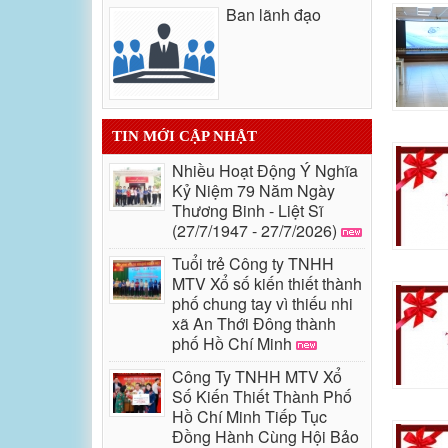
Ban lãnh đạo
TIN MỚI CẬP NHẬT
Nhiều Hoạt Động Ý Nghĩa
Kỷ Niệm 79 Năm Ngày
Thương Binh - Liệt Sĩ
(27/7/1947 - 27/7/2026)
Tuổi trẻ Công ty TNHH
MTV Xổ số kiến thiết thành
phố chung tay vì thiếu nhi
xã An Thới Đông thành
phố Hồ Chí Minh
Công Ty TNHH MTV Xổ
Số Kiến Thiết Thành Phố
Hồ Chí Minh Tiếp Tục
Đồng Hành Cùng Hội Bảo