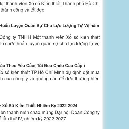
t thành viên Xổ số Kiến thiết Thành phố Hồ Chí
 thành công và tốt đẹp.
Huấn Luyện Quân Sự Cho Lực Lượng Tự Vệ năm
Công ty TNHH Một thành viên Xổ số kiến thiết
ổ chức huấn luyện quân sự cho lực lượng tự vệ
o Theo Yêu Cầu( Túi Đeo Chéo Cao Cấp )
 số kiến thiết TP.Hồ Chí Minh dự định đặt mua
h của công ty và quảng cáo để đưa thương hiệu
 Xổ Số Kiến Thiết Nhiệm Kỳ 2022-2024
 viên thanh niên chào mừng Đại hội Đoàn Công ty
ố lần thứ IV, nhiệm kỳ 2022-2027