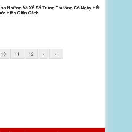
 Cho Những Vé Xổ Số Trúng Thưởng Có Ngày Hết
ực Hiện Giãn Cách
10
11
12
»
»»