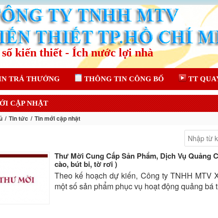
IN TRẢ THƯỞNG
THÔNG TIN CÔNG BỐ
TT QUA
ỚI CẬP NHẬT
ủ
Tin tức
Tin mới cập nhật
Thư Mời Cung Cấp Sản Phẩm, Dịch Vụ Quảng Cá
cào, bút bi, tờ rơi )
Theo kế hoạch dự kiến, Công ty TNHH MTV Xổ
một số sản phẩm phục vụ hoạt động quảng bá trò