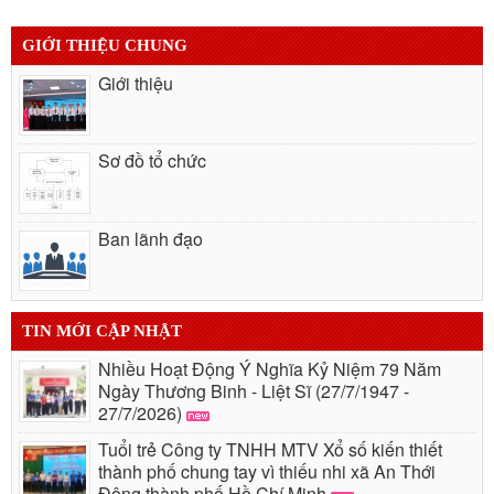
GIỚI THIỆU CHUNG
Giới thiệu
Sơ đồ tổ chức
Ban lãnh đạo
TIN MỚI CẬP NHẬT
Nhiều Hoạt Động Ý Nghĩa Kỷ Niệm 79 Năm
Ngày Thương Binh - Liệt Sĩ (27/7/1947 -
27/7/2026)
Tuổi trẻ Công ty TNHH MTV Xổ số kiến thiết
thành phố chung tay vì thiếu nhi xã An Thới
Đông thành phố Hồ Chí Minh