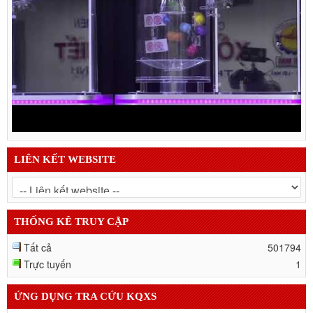
LIÊN KẾT WEBSITE
THỐNG KÊ TRUY CẬP
Tất cả
501794
Trực tuyến
1
ỨNG DỤNG TRA CỨU KQXS