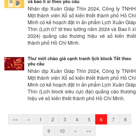
và bao lì xì theo yêu cầu
Nhân dịp Xuân Giáp Thìn 2024, Công ty TNHH
Một thành viên Xổ số kiến thiết thành phố Hồ Chí
Minh có kế hoạch đặt in ấn phẩm Lịch Xuân Giáp
Thìn (Lịch 07 tờ treo tường năm 2024 và Bao lì xì
2024) quảng cáo thương hiệu vé số kiến thiết
thành phố Hồ Chí Minh.
Thư mời chào giá cạnh tranh lịch block Tết theo
yêu cầu
Nhân dịp Xuân Giáp Thìn 2024, Công ty TNHH
Một thành viên Xổ số kiến thiết thành phố Hồ Chí
Minh có kế hoạch đặt in ấn phẩm Lịch Xuân Giáp
Thìn (Lịch block siêu cực đại) quảng cáo thương
hiệu vé số kiến thiết thành phố Hồ Chí Minh.
««
«
1
2
3
4
5
6
7
8
9
10
»
»»