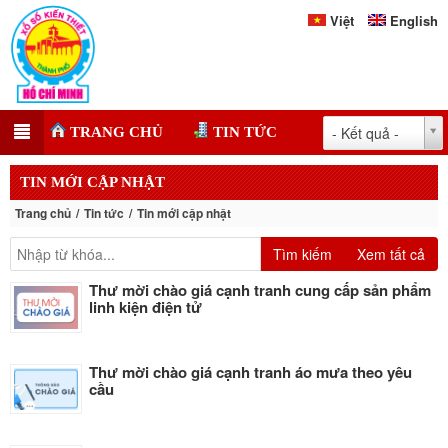
Việt
English
- Kết quả -
TRANG CHỦ
TIN TỨC
TIN MỚI CẬP NHẬT
Trang chủ
Tin tức
Tin mới cập nhật
Tìm kiếm
Xem tất cả
Thư mời chào giá cạnh tranh cung cấp sản phẩm
linh kiện điện tử
Thư mời chào giá cạnh tranh áo mưa theo yêu
cầu