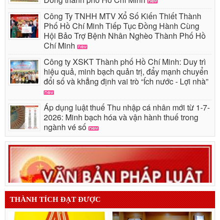
Công Ty TNHH MTV Xổ Số Kiến Thiết Thành
Phố Hồ Chí Minh Tiếp Tục Đồng Hành Cùng
Hội Bảo Trợ Bệnh Nhân Nghèo Thành Phố Hồ
Chí Minh
Công ty XSKT Thành phố Hồ Chí Minh: Duy trì
hiệu quả, minh bạch quản trị, đẩy mạnh chuyển
đổi số và khẳng định vai trò “Ích nước - Lợi nhà”
Áp dụng luật thuế Thu nhập cá nhân mới từ 1-7-
2026: Minh bạch hóa và vận hành thuế trong
ngành vé số
THÀNH TÍCH ĐẠT ĐƯỢC