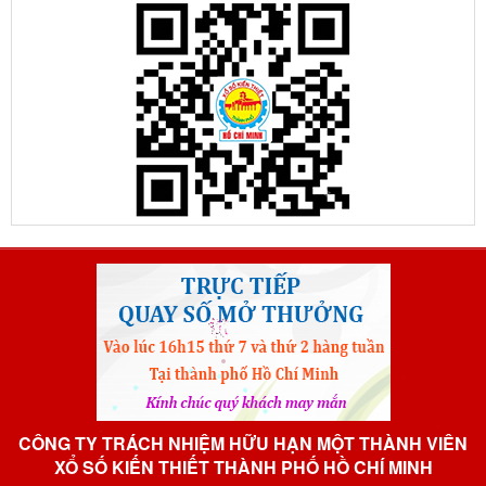
CÔNG TY TRÁCH NHIỆM HỮU HẠN MỘT THÀNH VIÊN
XỔ SỐ KIẾN THIẾT THÀNH PHỐ HỒ CHÍ MINH