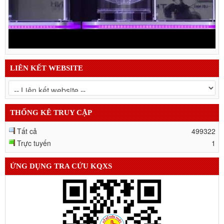
LIÊN KẾT WEBSITE
THỐNG KÊ TRUY CẬP
Tất cả
499322
Trực tuyến
1
ỨNG DỤNG TRA CỨU KQXS