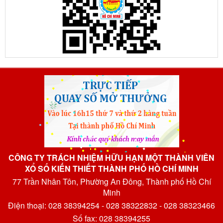
CÔNG TY TRÁCH NHIỆM HỮU HẠN MỘT THÀNH VIÊN
XỔ SỐ KIẾN THIẾT THÀNH PHỐ HỒ CHÍ MINH
77 Trần Nhân Tôn, Phường An Đông, Thành phố Hồ Chí
Minh
Điện thoại: 028 38394254 - 028 38322832 - 028 38323466
Số fax: 028 38394255