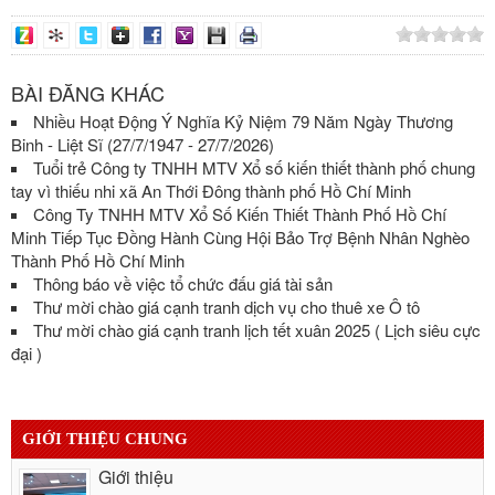
BÀI ĐĂNG KHÁC
Nhiều Hoạt Động Ý Nghĩa Kỷ Niệm 79 Năm Ngày Thương
Binh - Liệt Sĩ (27/7/1947 - 27/7/2026)
Tuổi trẻ Công ty TNHH MTV Xổ số kiến thiết thành phố chung
tay vì thiếu nhi xã An Thới Đông thành phố Hồ Chí Minh
Công Ty TNHH MTV Xổ Số Kiến Thiết Thành Phố Hồ Chí
Minh Tiếp Tục Đồng Hành Cùng Hội Bảo Trợ Bệnh Nhân Nghèo
Thành Phố Hồ Chí Minh
Thông báo về việc tổ chức đấu giá tài sản
Thư mời chào giá cạnh tranh dịch vụ cho thuê xe Ô tô
Thư mời chào giá cạnh tranh lịch tết xuân 2025 ( Lịch siêu cực
đại )
GIỚI THIỆU CHUNG
Giới thiệu