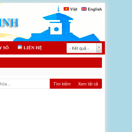
Việt
English
- Kết quả -
Y SỐ
LIÊN HỆ
Tìm kiếm
Xem tất cả