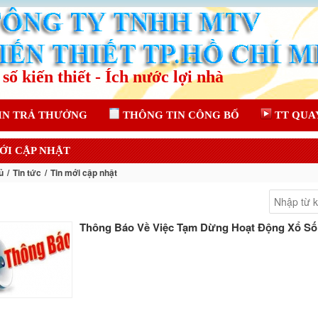
IN TRẢ THƯỞNG
THÔNG TIN CÔNG BỐ
TT QUA
ỚI CẬP NHẬT
ủ
Tin tức
Tin mới cập nhật
Thông Báo Về Việc Tạm Dừng Hoạt Động Xổ Số