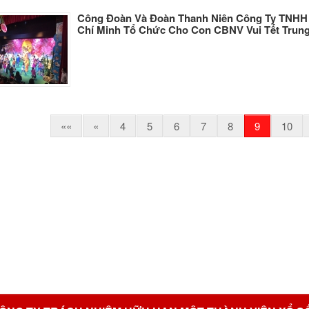
Công Đoàn Và Đoàn Thanh Niên Công Ty TNHH 
Chí Minh Tổ Chức Cho Con CBNV Vui Tết Trun
««
«
4
5
6
7
8
9
10