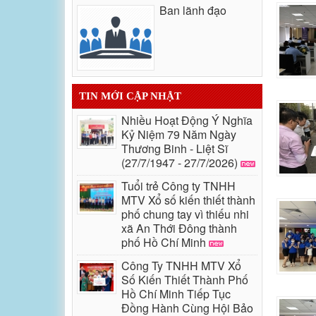
Ban lãnh đạo
TIN MỚI CẬP NHẬT
Nhiều Hoạt Động Ý Nghĩa
Kỷ Niệm 79 Năm Ngày
Thương Binh - Liệt Sĩ
(27/7/1947 - 27/7/2026)
Tuổi trẻ Công ty TNHH
MTV Xổ số kiến thiết thành
phố chung tay vì thiếu nhi
xã An Thới Đông thành
phố Hồ Chí Minh
Công Ty TNHH MTV Xổ
Số Kiến Thiết Thành Phố
Hồ Chí Minh Tiếp Tục
Đồng Hành Cùng Hội Bảo