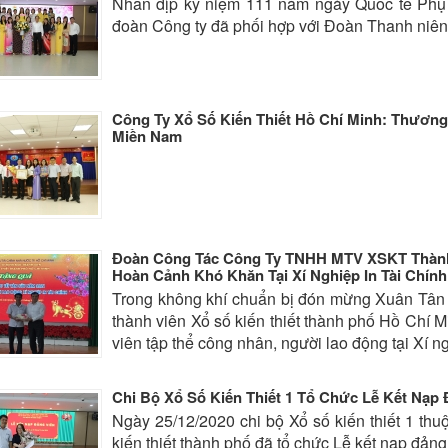
Nhân dịp kỷ niệm 111 năm ngày Quốc tế Phụ
đoàn Công ty đã phối hợp với Đoàn Thanh niên
Công Ty Xổ Số Kiến Thiết Hồ Chí Minh: Thương
Miền Nam
Đoàn Công Tác Công Ty TNHH MTV XSKT Thàn
Hoàn Cảnh Khó Khăn Tại Xí Nghiệp In Tài Chính
Trong không khí chuẩn bị đón mừng Xuân Tân
thành viên Xổ số kiến thiết thành phố Hồ Chí 
viên tập thể công nhân, người lao động tại Xí ng
Chi Bộ Xổ Số Kiến Thiết 1 Tổ Chức Lễ Kết Nạp
Ngày 25/12/2020 chi bộ Xổ số kiến thiết 1 t
kiến thiết thành phố đã tổ chức Lễ kết nạp đả