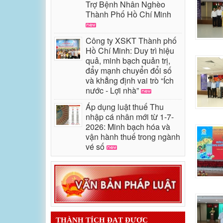
Trợ Bệnh Nhân Nghèo
Thành Phố Hồ Chí Minh
Công ty XSKT Thành phố
Hồ Chí Minh: Duy trì hiệu
quả, minh bạch quản trị,
đẩy mạnh chuyển đổi số
và khẳng định vai trò “Ích
nước - Lợi nhà”
Áp dụng luật thuế Thu
nhập cá nhân mới từ 1-7-
2026: Minh bạch hóa và
vận hành thuế trong ngành
vé số
THÀNH TÍCH ĐẠT ĐƯỢC