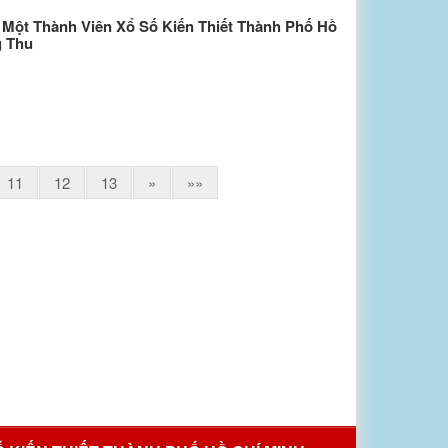
Một Thành Viên Xổ Số Kiến Thiết Thành Phố Hồ
g Thu
11
12
13
»
»»