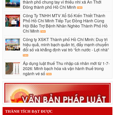
thành phố chung tay vì thiếu nhi xã An Thới
Đông thành phố Hồ Chí Minh
Công Ty TNHH MTV Xổ Số Kiến Thiết Thành
Phố Hồ Chí Minh Tiếp Tục Đồng Hành Cùng
Hội Bảo Trợ Bệnh Nhân Nghèo Thành Phố Hồ
Chí Minh
Công ty XSKT Thành phố Hồ Chí Minh: Duy trì
hiệu quả, minh bạch quản trị, đẩy mạnh chuyển
đổi số và khẳng định vai trò “Ích nước - Lợi nhà”
Áp dụng luật thuế Thu nhập cá nhân mới từ 1-7-
2026: Minh bạch hóa và vận hành thuế trong
ngành vé số
THÀNH TÍCH ĐẠT ĐƯỢC