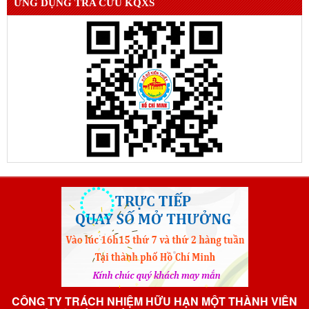
ỨNG DỤNG TRA CỨU KQXS
CÔNG TY TRÁCH NHIỆM HỮU HẠN MỘT THÀNH VIÊN