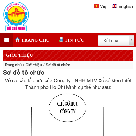
Việt
English
- Kết quả -
TRANG CHỦ
TIN TỨC
GIỚI THIỆU
Trang chủ
Giới thiệu
Sơ đồ tổ chức
Sơ đồ tổ chức
Về cơ cấu tổ chức của Công ty TNHH MTV Xổ số kiến thiết
Thành phố Hồ Chí Minh cụ thể như sau: