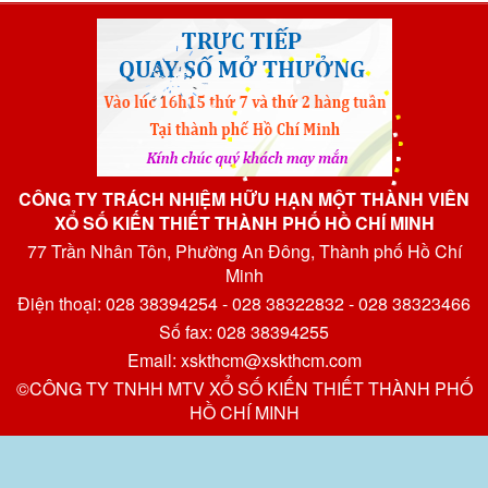
CÔNG TY TRÁCH NHIỆM HỮU HẠN MỘT THÀNH VIÊN
XỔ SỐ KIẾN THIẾT THÀNH PHỐ HỒ CHÍ MINH
77 Trần Nhân Tôn, Phường An Đông, Thành phố Hồ Chí
Minh
Điện thoại: 028 38394254 - 028 38322832 - 028 38323466
Số fax: 028 38394255
Email: xskthcm@xskthcm.com
©CÔNG TY TNHH MTV XỔ SỐ KIẾN THIẾT THÀNH PHỐ
HỒ CHÍ MINH