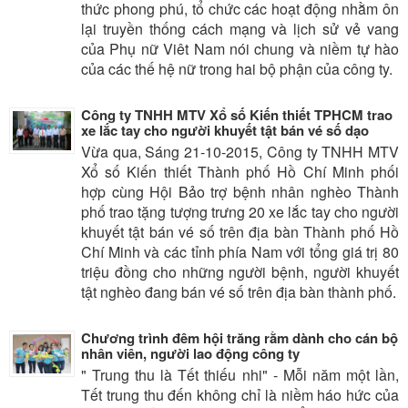
thức phong phú, tổ chức các hoạt động nhằm ôn
lại truyền thống cách mạng và lịch sử vẻ vang
của Phụ nữ Viêt Nam nói chung và niềm tự hào
của các thế hệ nữ trong hai bộ phận của công ty.
Công ty TNHH MTV Xổ số Kiến thiết TPHCM trao
xe lắc tay cho người khuyết tật bán vé số dạo
Vừa qua, Sáng 21-10-2015, Công ty TNHH MTV
Xổ số Kiến thiết Thành phố Hồ Chí Minh phối
hợp cùng Hội Bảo trợ bệnh nhân nghèo Thành
phố trao tặng tượng trưng 20 xe lắc tay cho người
khuyết tật bán vé số trên địa bàn Thành phố Hồ
Chí Minh và các tỉnh phía Nam với tổng giá trị 80
triệu đồng cho những người bệnh, người khuyết
tật nghèo đang bán vé số trên địa bàn thành phố.
Chương trình đêm hội trăng rằm dành cho cán bộ
nhân viên, người lao động công ty
" Trung thu là Tết thiếu nhi" - Mỗi năm một lần,
Tết trung thu đến không chỉ là niềm háo hức của