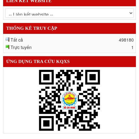
LIÊN KẾT WEBSITE
THỐNG KÊ TRUY CẬP
Tất cả
498180
Trực tuyến
1
ỨNG DỤNG TRA CỨU KQXS