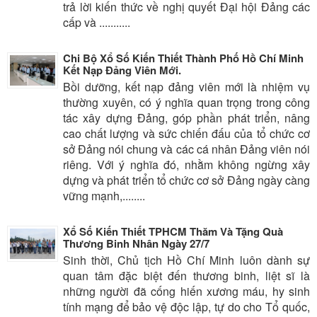
trả lời kiến thức về nghị quyết Đại hội Đảng các
cấp và ...........
Chi Bộ Xổ Số Kiến Thiết Thành Phố Hồ Chí Minh
Kết Nạp Đảng Viên Mới.
Bồi dưỡng, kết nạp đảng viên mới là nhiệm vụ
thường xuyên, có ý nghĩa quan trọng trong công
tác xây dựng Đảng, góp phần phát triển, nâng
cao chất lượng và sức chiến đấu của tổ chức cơ
sở Đảng nói chung và các cá nhân Đảng viên nói
riêng. Với ý nghĩa đó, nhằm không ngừng xây
dựng và phát triển tổ chức cơ sở Đảng ngày càng
vững mạnh,........
Xổ Số Kiến Thiết TPHCM Thăm Và Tặng Quà
Thương Binh Nhân Ngày 27/7
Sinh thời, Chủ tịch Hồ Chí Minh luôn dành sự
quan tâm đặc biệt đến thương binh, liệt sĩ là
những người đã cống hiến xương máu, hy sinh
tính mạng để bảo vệ độc lập, tự do cho Tổ quốc,