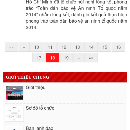
Hồ Chí Minh đã tổ chức hội nghị tổng kết phong
trào “Toàn dân bảo vệ An ninh Tổ quốc năm
2014” nhằm tổng kết, đánh giá kết quả thực hiện
phong trào toàn dân bảo vệ an ninh tổ quốc năm
2014.
««
«
10
11
12
13
14
15
16
17
18
19
»
»»
GIỚI THIỆU CHUNG
Giới thiệu
Sơ đồ tổ chức
Ban lãnh đạo