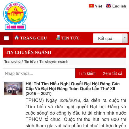
Việt
English
- Kết quả -
TRANG CHỦ
TIN TỨC
TIN CHUYÊN NGÀNH
Trang chủ
Tin tức
Tin chuyên ngành
Tìm kiếm
Xem tất cả
Hội Thi Tìm Hiểu Nghị Quyết Đại Hội Đảng Các
Cấp Và Đại Hội Đảng Toàn Quốc Lần Thứ XII
(2016 – 2021)
TPHCM) Ngày 22/9/2016, đã diễn ra cuộc thi
“Tìm hiểu và đưa nghị quyết Đại hội Đảng và
cuộc sống” do công ty đầu tư tài chính nhà nước
TPHCM tổ chức. Cuộc thi thu hút hơn 600 thí
sinh tham gia với các phần thi như thi trực tuyến