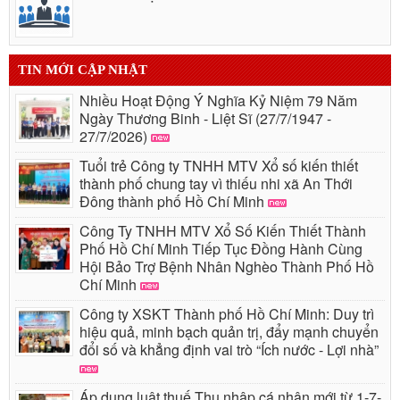
TIN MỚI CẬP NHẬT
Nhiều Hoạt Động Ý Nghĩa Kỷ Niệm 79 Năm
Ngày Thương Binh - Liệt Sĩ (27/7/1947 -
27/7/2026)
Tuổi trẻ Công ty TNHH MTV Xổ số kiến thiết
thành phố chung tay vì thiếu nhi xã An Thới
Đông thành phố Hồ Chí Minh
Công Ty TNHH MTV Xổ Số Kiến Thiết Thành
Phố Hồ Chí Minh Tiếp Tục Đồng Hành Cùng
Hội Bảo Trợ Bệnh Nhân Nghèo Thành Phố Hồ
Chí Minh
Công ty XSKT Thành phố Hồ Chí Minh: Duy trì
hiệu quả, minh bạch quản trị, đẩy mạnh chuyển
đổi số và khẳng định vai trò “Ích nước - Lợi nhà”
Áp dụng luật thuế Thu nhập cá nhân mới từ 1-7-