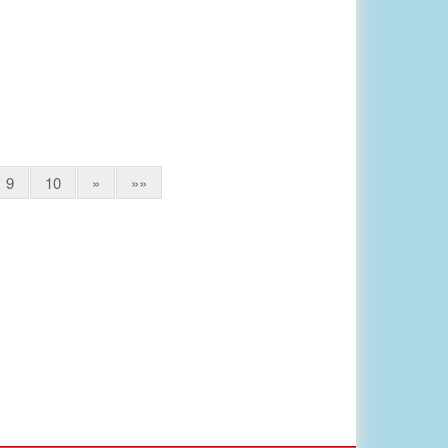
9
10
»
»»