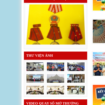
THƯ VIỆN ẢNH
VIDEO QUAY SỐ MỞ THƯỞNG