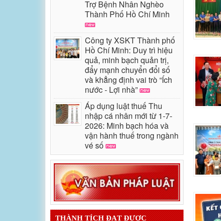
Trợ Bệnh Nhân Nghèo
Thành Phố Hồ Chí Minh
Công ty XSKT Thành phố
Hồ Chí Minh: Duy trì hiệu
quả, minh bạch quản trị,
đẩy mạnh chuyển đổi số
và khẳng định vai trò “Ích
nước - Lợi nhà”
Áp dụng luật thuế Thu
nhập cá nhân mới từ 1-7-
2026: Minh bạch hóa và
vận hành thuế trong ngành
vé số
THÀNH TÍCH ĐẠT ĐƯỢC