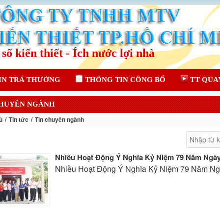
IN TRẢ THƯỞNG
THÔNG TIN CÔNG BỐ
TT QUA
CHUYÊN NGÀNH
ủ
Tin tức
Tin chuyên ngành
Nhiều Hoạt Động Ý Nghĩa Kỷ Niệm 79 Năm Ngày Th
Nhiều Hoạt Động Ý Nghĩa Kỷ Niệm 79 Năm Ngày 