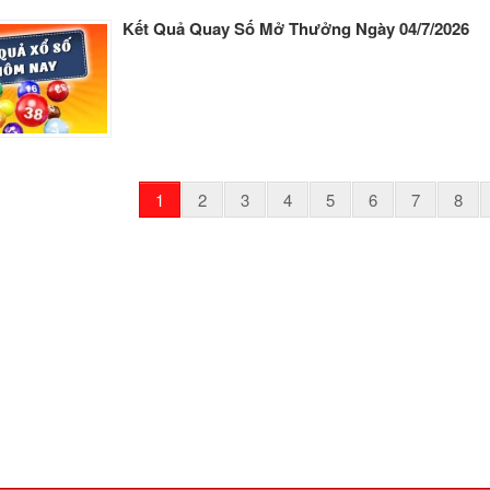
Kết Quả Quay Số Mở Thưởng Ngày 04/7/2026
1
2
3
4
5
6
7
8