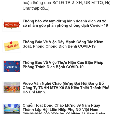
hoặc thông qua Sở LĐ-TB & XH, UB MTTQ, Hội
Chữ thập đỏ...) .....
Thông báo v/v tạm dừng kinh doanh dịch vụ xổ
số nhằm góp phần phòng chống dịch Covid - 19
Thông Báo Về Việc Đẩy Mạnh Công Tác Kiểm
Soát, Phòng Chống Dịch Bệnh COVID-19
Thông Báo Về Việc Thực Hiện Các Biện Pháp
Phòng Tránh Dịch Bệnh COVID-19
Video Văn Nghệ Chào Mừng Đại Hội Đảng Bổ
Công Ty TNHH MTV Xổ Số Kiến Thiết Thành Phố
Hồ Chí Minh.
Chuỗi Hoạt Động Chào Mừng 89 Năm Ngày
Thành Lập Hội Liên Hiệp Phụ Nữ Việt Nam
(20/10/1930-20/10/2019); Kỷ Niệm 41 Năm Ngày