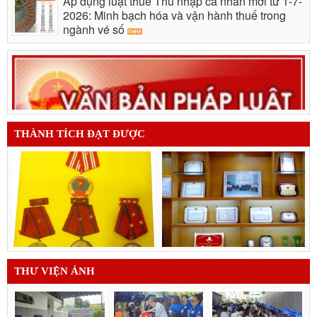
Áp dụng luật thuế Thu nhập cá nhân mới từ 1-7-
2026: Minh bạch hóa và vận hành thuế trong
ngành vé số
THÀNH TÍCH ĐẠT ĐƯỢC
THƯ VIỆN ẢNH