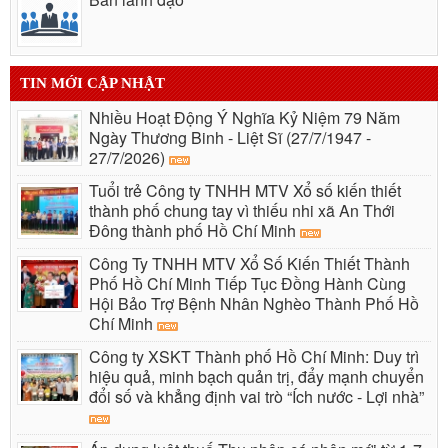
TIN MỚI CẬP NHẬT
Nhiều Hoạt Động Ý Nghĩa Kỷ Niệm 79 Năm
Ngày Thương Binh - Liệt Sĩ (27/7/1947 -
27/7/2026)
Tuổi trẻ Công ty TNHH MTV Xổ số kiến thiết
thành phố chung tay vì thiếu nhi xã An Thới
Đông thành phố Hồ Chí Minh
Công Ty TNHH MTV Xổ Số Kiến Thiết Thành
Phố Hồ Chí Minh Tiếp Tục Đồng Hành Cùng
Hội Bảo Trợ Bệnh Nhân Nghèo Thành Phố Hồ
Chí Minh
Công ty XSKT Thành phố Hồ Chí Minh: Duy trì
hiệu quả, minh bạch quản trị, đẩy mạnh chuyển
đổi số và khẳng định vai trò “Ích nước - Lợi nhà”