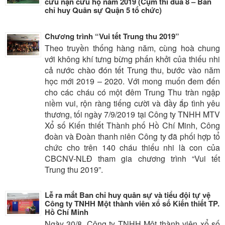
cứu nạn cứu hộ năm 2019 (Cụm thi đua 8 – Ban
chỉ huy Quân sự Quận 5 tổ chức)
Chương trình “Vui tết Trung thu 2019”
Theo truyền thống hàng năm, cùng hoà chung
với không khí tưng bừng phấn khởi của thiếu nhi
cả nước chào đón tết Trung thu, bước vào năm
học mới 2019 – 2020. Với mong muốn đem đến
cho các cháu có một đêm Trung Thu tràn ngập
niềm vui, rộn ràng tiếng cười và đầy ắp tình yêu
thương, tối ngày 7/9/2019 tại Công ty TNHH MTV
Xổ số Kiến thiết Thành phố Hồ Chí Minh, Công
đoàn và Đoàn thanh niên Công ty đã phối hợp tổ
chức cho trên 140 cháu thiếu nhi là con của
CBCNV-NLĐ tham gia chương trình “Vui tết
Trung thu 2019”.
Lễ ra mắt Ban chỉ huy quân sự và tiểu đội tự vệ
Công ty TNHH Một thành viên xổ số Kiến thiết TP.
Hồ Chí Minh
Ngày 30/8, Công ty TNHH Một thành viên xổ số