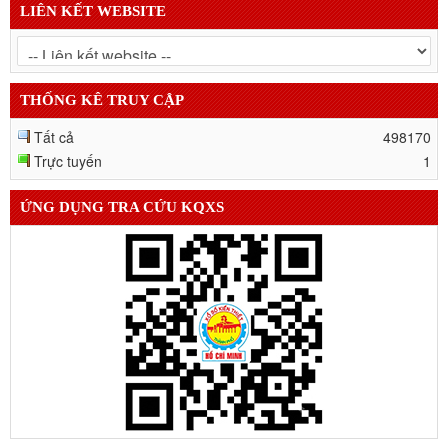
LIÊN KẾT WEBSITE
THỐNG KÊ TRUY CẬP
Tất cả
498170
Trực tuyến
1
ỨNG DỤNG TRA CỨU KQXS