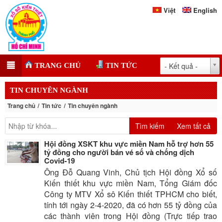
Việt
English
- Kết quả -
TRANG CHỦ
TIN TỨC
TIN CHUYÊN NGÀNH
Trang chủ
Tin tức
Tin chuyên ngành
Tìm kiếm
Xem tất cả
Hội đồng XSKT khu vực miền Nam hỗ trợ hơn 55
tỷ đồng cho người bán vé số và chống dịch
Covid-19
Ông Đỗ Quang Vinh, Chủ tịch Hội đồng Xổ số
Kiến thiết khu vực miền Nam, Tổng Giám đốc
Công ty MTV Xổ sô Kiến thiết TPHCM cho biết,
tính tới ngày 2-4-2020, đã có hơn 55 tỷ đồng của
các thành viên trong Hội đồng (Trực tiếp trao