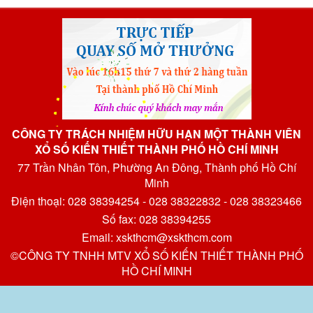
CÔNG TY TRÁCH NHIỆM HỮU HẠN MỘT THÀNH VIÊN
XỔ SỐ KIẾN THIẾT THÀNH PHỐ HỒ CHÍ MINH
77 Trần Nhân Tôn, Phường An Đông, Thành phố Hồ Chí
Minh
Điện thoại: 028 38394254 - 028 38322832 - 028 38323466
Số fax: 028 38394255
Email: xskthcm@xskthcm.com
©CÔNG TY TNHH MTV XỔ SỐ KIẾN THIẾT THÀNH PHỐ
HỒ CHÍ MINH