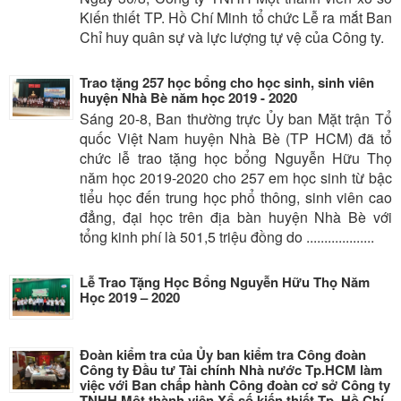
Kiến thiết TP. Hồ Chí Minh tổ chức Lễ ra mắt Ban
Chỉ huy quân sự và lực lượng tự vệ của Công ty.
Trao tặng 257 học bổng cho học sinh, sinh viên
huyện Nhà Bè năm học 2019 - 2020
Sáng 20-8, Ban thường trực Ủy ban Mặt trận Tổ
quốc Việt Nam huyện Nhà Bè (TP HCM) đã tổ
chức lễ trao tặng học bổng Nguyễn Hữu Thọ
năm học 2019-2020 cho 257 em học sinh từ bậc
tiểu học đến trung học phổ thông, sinh viên cao
đẳng, đại học trên địa bàn huyện Nhà Bè với
tổng kinh phí là 501,5 triệu đồng do ...................
Lễ Trao Tặng Học Bổng Nguyễn Hữu Thọ Năm
Học 2019 – 2020
Đoàn kiểm tra của Ủy ban kiểm tra Công đoàn
Công ty Đầu tư Tài chính Nhà nước Tp.HCM làm
việc với Ban chấp hành Công đoàn cơ sở Công ty
TNHH Một thành viên Xổ số kiến thiết Tp. Hồ Chí