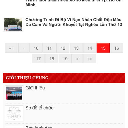
Minh
Chương Trình Đi Bộ Vì Nạn Nhân Chất Độc Màu
Da Cam Và Người Khuyết Tật Nghèo Lần Thứ 13
««
«
10
11
12
13
14
15
16
17
18
19
»
»»
GIỚI THIỆU CHUNG
Giới thiệu
Sơ đồ tổ chức
Ban lãnh đạo