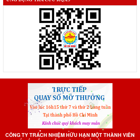
CÔNG TY TRÁCH NHIỆM HỮU HẠN MỘT THÀNH VIÊN