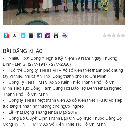
BÀI ĐĂNG KHÁC
Nhiều Hoạt Động Ý Nghĩa Kỷ Niệm 79 Năm Ngày Thương
Binh - Liệt Sĩ (27/7/1947 - 27/7/2026)
Tuổi trẻ Công ty TNHH MTV Xổ số kiến thiết thành phố chung
tay vì thiếu nhi xã An Thới Đông thành phố Hồ Chí Minh
Công Ty TNHH MTV Xổ Số Kiến Thiết Thành Phố Hồ Chí
Minh Tiếp Tục Đồng Hành Cùng Hội Bảo Trợ Bệnh Nhân Nghèo
Thành Phố Hồ Chí Minh
Công ty TNHH Một thành viên Xổ số Kiến thiết TP.HCM: Tiếp
tục tặng 4 nhà tình thương cho người nghèo
Lễ Phát Động Tháng Nhân Đạo 2019
Công Bố Quyết Định Thành Lập Chi Bộ Trực Thuộc Đảng Bộ
Công Ty TNHH MTV Xổ Số Kiến Thiết TP. Hồ Chí Minh