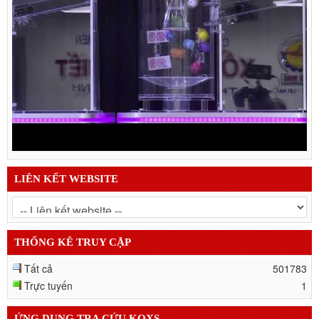
LIÊN KẾT WEBSITE
THỐNG KÊ TRUY CẬP
Tất cả
501783
Trực tuyến
1
ỨNG DỤNG TRA CỨU KQXS