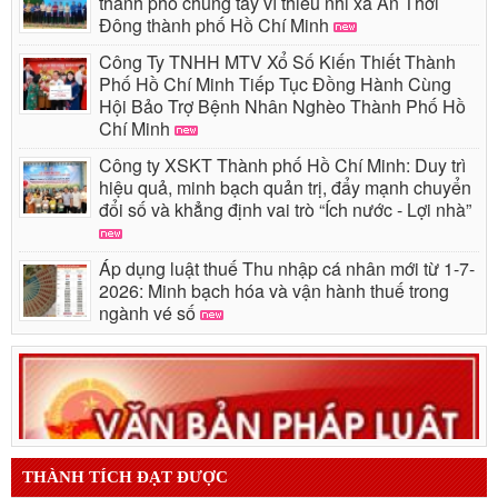
thành phố chung tay vì thiếu nhi xã An Thới
Đông thành phố Hồ Chí Minh
Công Ty TNHH MTV Xổ Số Kiến Thiết Thành
Phố Hồ Chí Minh Tiếp Tục Đồng Hành Cùng
Hội Bảo Trợ Bệnh Nhân Nghèo Thành Phố Hồ
Chí Minh
Công ty XSKT Thành phố Hồ Chí Minh: Duy trì
hiệu quả, minh bạch quản trị, đẩy mạnh chuyển
đổi số và khẳng định vai trò “Ích nước - Lợi nhà”
Áp dụng luật thuế Thu nhập cá nhân mới từ 1-7-
2026: Minh bạch hóa và vận hành thuế trong
ngành vé số
THÀNH TÍCH ĐẠT ĐƯỢC