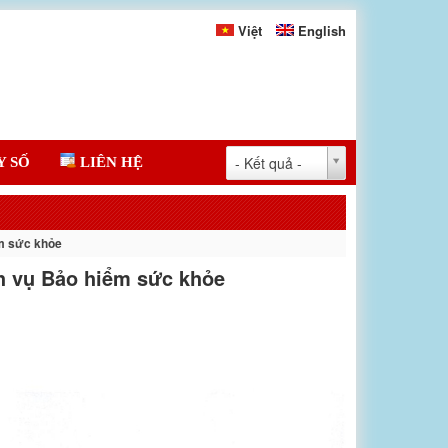
Việt
English
- Kết quả -
Y SỐ
LIÊN HỆ
ểm sức khỏe
h vụ Bảo hiểm sức khỏe