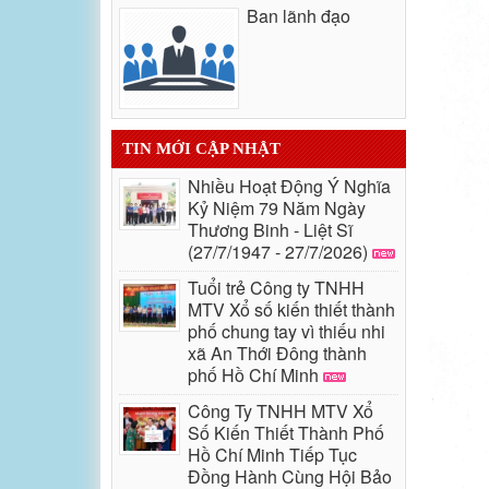
Ban lãnh đạo
TIN MỚI CẬP NHẬT
Nhiều Hoạt Động Ý Nghĩa
Kỷ Niệm 79 Năm Ngày
Thương Binh - Liệt Sĩ
(27/7/1947 - 27/7/2026)
Tuổi trẻ Công ty TNHH
MTV Xổ số kiến thiết thành
phố chung tay vì thiếu nhi
xã An Thới Đông thành
phố Hồ Chí Minh
Công Ty TNHH MTV Xổ
Số Kiến Thiết Thành Phố
Hồ Chí Minh Tiếp Tục
Đồng Hành Cùng Hội Bảo