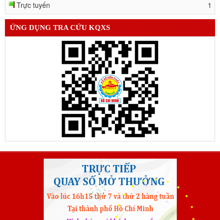
Trực tuyến
1
ỨNG DỤNG TRA CỨU KQXS