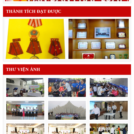
THÀNH TÍCH ĐẠT ĐƯỢC
THƯ VIỆN ẢNH