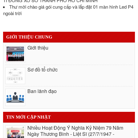
TỈ ĐỒNG XỔ SỐ THÀNH PHỐ HỒ CHÍ MINH
Thư mời chào giá gói cung cấp và lắp đặt 01 màn hình Led P4
ngoài trời
GIỚI THIỆU CHUNG
Giới thiệu
Sơ đồ tổ chức
Ban lãnh đạo
TIN MỚI CẬP NHẬT
Nhiều Hoạt Động Ý Nghĩa Kỷ Niệm 79 Năm
Ngày Thương Binh - Liệt Sĩ (27/7/1947 -