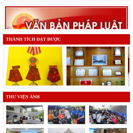
THÀNH TÍCH ĐẠT ĐƯỢC
THƯ VIỆN ẢNH