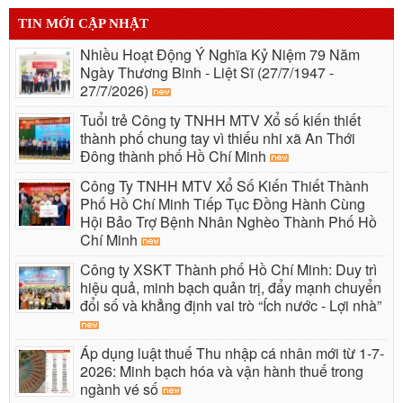
TIN MỚI CẬP NHẬT
Nhiều Hoạt Động Ý Nghĩa Kỷ Niệm 79 Năm
Ngày Thương Binh - Liệt Sĩ (27/7/1947 -
27/7/2026)
Tuổi trẻ Công ty TNHH MTV Xổ số kiến thiết
thành phố chung tay vì thiếu nhi xã An Thới
Đông thành phố Hồ Chí Minh
Công Ty TNHH MTV Xổ Số Kiến Thiết Thành
Phố Hồ Chí Minh Tiếp Tục Đồng Hành Cùng
Hội Bảo Trợ Bệnh Nhân Nghèo Thành Phố Hồ
Chí Minh
Công ty XSKT Thành phố Hồ Chí Minh: Duy trì
hiệu quả, minh bạch quản trị, đẩy mạnh chuyển
đổi số và khẳng định vai trò “Ích nước - Lợi nhà”
Áp dụng luật thuế Thu nhập cá nhân mới từ 1-7-
2026: Minh bạch hóa và vận hành thuế trong
ngành vé số