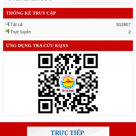
THỐNG KÊ TRUY CẬP
Tất cả
502807
Trực tuyến
2
ỨNG DỤNG TRA CỨU KQXS