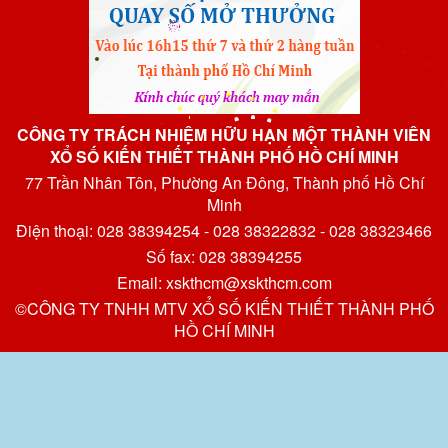
CÔNG TY TRÁCH NHIỆM HỮU HẠN MỘT THÀNH VIÊN
XỔ SỐ KIẾN THIẾT THÀNH PHỐ HỒ CHÍ MINH
77 Trần Nhân Tôn, Phường An Đông, Thành phố Hồ Chí
Minh
Điện thoại: 028 38394254 - 028 38322832 - 028 38323466
Số fax: 028 38394255
Email: xskthcm@xskthcm.com
©CÔNG TY TNHH MTV XỔ SỐ KIẾN THIẾT THÀNH PHỐ
HỒ CHÍ MINH