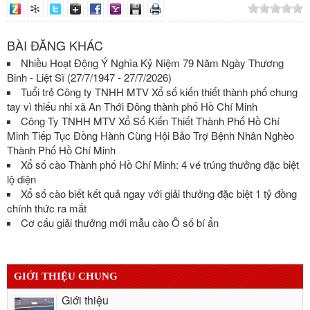
BÀI ĐĂNG KHÁC
Nhiều Hoạt Động Ý Nghĩa Kỷ Niệm 79 Năm Ngày Thương
Binh - Liệt Sĩ (27/7/1947 - 27/7/2026)
Tuổi trẻ Công ty TNHH MTV Xổ số kiến thiết thành phố chung
tay vì thiếu nhi xã An Thới Đông thành phố Hồ Chí Minh
Công Ty TNHH MTV Xổ Số Kiến Thiết Thành Phố Hồ Chí
Minh Tiếp Tục Đồng Hành Cùng Hội Bảo Trợ Bệnh Nhân Nghèo
Thành Phố Hồ Chí Minh
Xổ số cào Thành phố Hồ Chí Minh: 4 vé trúng thưởng đặc biệt
lộ diện
Xổ số cào biết kết quả ngay với giải thưởng đặc biệt 1 tỷ đồng
chính thức ra mắt
Cơ cấu giải thưởng mới mẫu cào Ô số bí ẩn
GIỚI THIỆU CHUNG
Giới thiệu