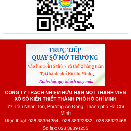
CÔNG TY TRÁCH NHIỆM HỮU HẠN MỘT THÀNH VIÊN
XỔ SỐ KIẾN THIẾT THÀNH PHỐ HỒ CHÍ MINH
77 Trần Nhân Tôn, Phường An Đông, Thành phố Hồ Chí
Minh
Điện thoại: 028 38394254 - 028 38322832 - 028 38323466
Số fax: 028 38394255