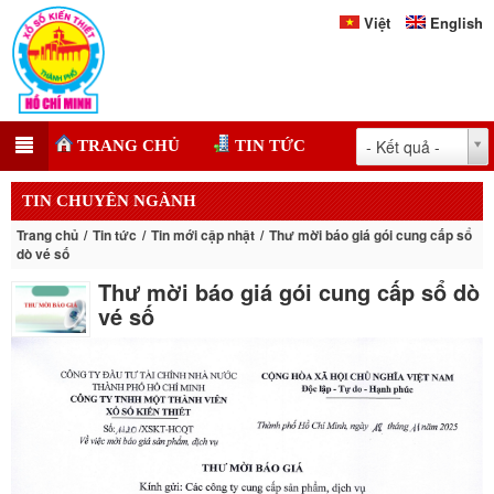
Việt
English
- Kết quả -
TRANG CHỦ
TIN TỨC
TIN CHUYÊN NGÀNH
Trang chủ
Tin tức
Tin mới cập nhật
Thư mời báo giá gói cung cấp sổ
dò vé số
Thư mời báo giá gói cung cấp sổ dò
vé số