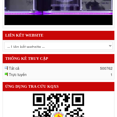
LIÊN KẾT WEBSITE
THỐNG KÊ TRUY CẬP
Tất cả
500762
Trực tuyến
1
ỨNG DỤNG TRA CỨU KQXS