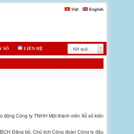
Việt
English
- Kết quả -
Y SỐ
LIÊN HỆ
lao động Công ty TNHH Một thành viên Xổ số kiến
n BCH Đảng bộ, Chủ tịch Công đoàn Công ty đầu