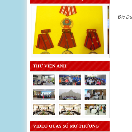
Đ/c Dư
THƯ VIỆN ẢNH
VIDEO QUAY SỐ MỞ THƯỞNG