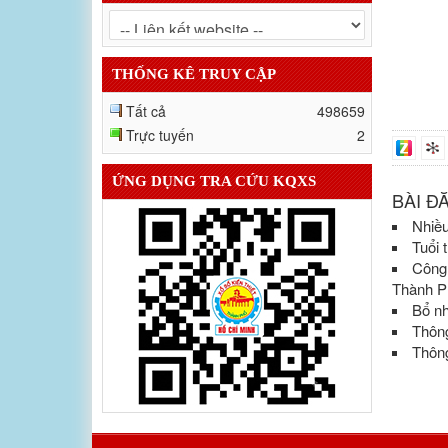
THỐNG KÊ TRUY CẬP
Tất cả
498659
Trực tuyến
2
ỨNG DỤNG TRA CỨU KQXS
BÀI Đ
Nhiều
Tuổi 
Công
Thành P
Bổ nh
Thông
Thông