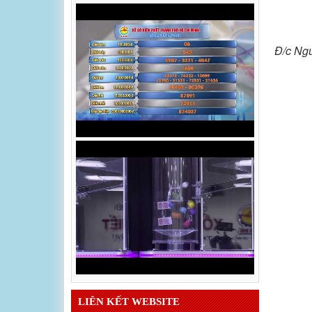
Đ/c Ngu
LIÊN KẾT WEBSITE