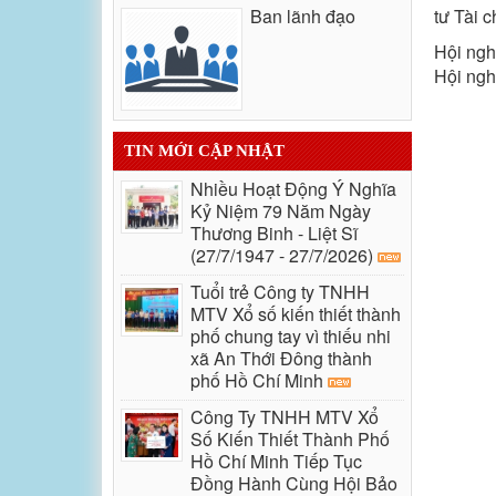
Ban lãnh đạo
tư Tài 
Hội ngh
Hội nghị
TIN MỚI CẬP NHẬT
Nhiều Hoạt Động Ý Nghĩa
Kỷ Niệm 79 Năm Ngày
Thương Binh - Liệt Sĩ
(27/7/1947 - 27/7/2026)
Tuổi trẻ Công ty TNHH
MTV Xổ số kiến thiết thành
phố chung tay vì thiếu nhi
xã An Thới Đông thành
phố Hồ Chí Minh
Công Ty TNHH MTV Xổ
Số Kiến Thiết Thành Phố
Hồ Chí Minh Tiếp Tục
Đồng Hành Cùng Hội Bảo