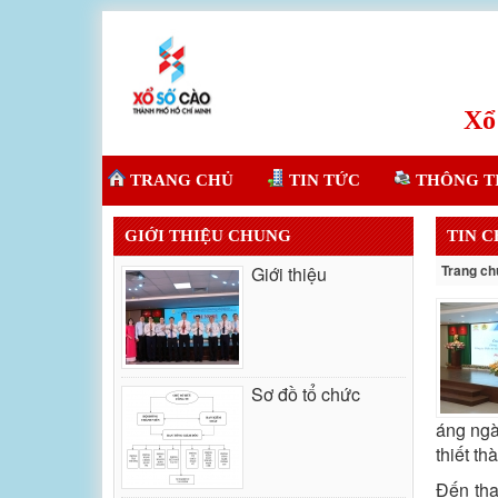
TRANG CHỦ
TIN TỨC
THÔNG T
GIỚI THIỆU CHUNG
TIN 
Trang ch
Giới thiệu
Sơ đồ tổ chức
áng ngà
thiết t
Đến tha