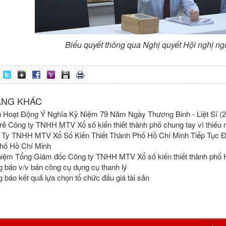
Biểu quyết thông qua Nghị quyết Hội nghị n
ĂNG KHÁC
 Hoạt Động Ý Nghĩa Kỷ Niệm 79 Năm Ngày Thương Binh - Liệt Sĩ (27
trẻ Công ty TNHH MTV Xổ số kiến thiết thành phố chung tay vì thiếu
 Ty TNHH MTV Xổ Số Kiến Thiết Thành Phố Hồ Chí Minh Tiếp Tục 
hố Hồ Chí Minh
iệm Tổng Giám đốc Công ty TNHH MTV Xổ số kiến thiết thành phố 
 báo v/v bán công cụ dụng cụ thanh lý
 báo kết quả lựa chọn tổ chức đấu giá tài sản