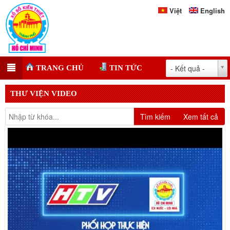
Việt
English
- Kết quả -
TRANG CHỦ
TIN TỨC
THƯ VIỆN VIDEO
Tìm kiếm
Xem tất cả