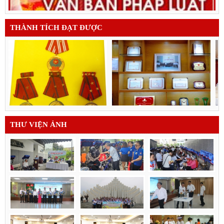
THÀNH TÍCH ĐẠT ĐƯỢC
THƯ VIỆN ẢNH