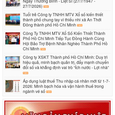
Ngày Thương Binh - Liệt Sĩ (27/7/1947 -
27/7/2026)
Tuổi trẻ Công ty TNHH MTV Xổ số kiến thiết
thành phố chung tay vì thiếu nhi xã An Thới
Đông thành phố Hồ Chí Minh
Công Ty TNHH MTV Xổ Số Kiến Thiết Thành
Phố Hồ Chí Minh Tiếp Tục Đồng Hành Cùng
Hội Bảo Trợ Bệnh Nhân Nghèo Thành Phố Hồ
Chí Minh
Công ty XSKT Thành phố Hồ Chí Minh: Duy trì
hiệu quả, minh bạch quản trị, đẩy mạnh chuyển
đổi số và khẳng định vai trò “Ích nước - Lợi nhà”
Áp dụng luật thuế Thu nhập cá nhân mới từ 1-7-
2026: Minh bạch hóa và vận hành thuế trong
ngành vé số