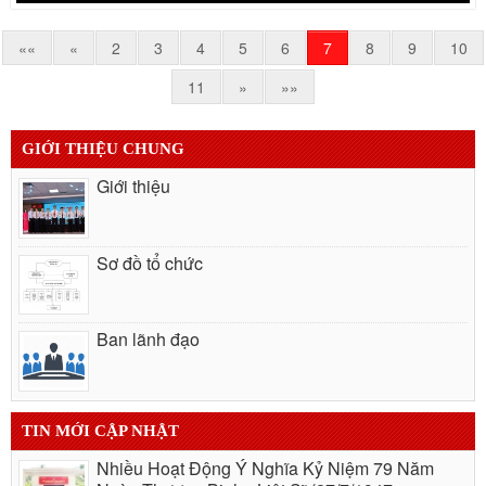
««
«
2
3
4
5
6
7
8
9
10
11
»
»»
GIỚI THIỆU CHUNG
Giới thiệu
Sơ đồ tổ chức
Ban lãnh đạo
TIN MỚI CẬP NHẬT
Nhiều Hoạt Động Ý Nghĩa Kỷ Niệm 79 Năm