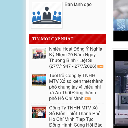
Ban lãnh đạo
TIN MỚI CẬP NHẬT
Nhiều Hoạt Động Ý Nghĩa
Kỷ Niệm 79 Năm Ngày
Thương Binh - Liệt Sĩ
(27/7/1947 - 27/7/2026)
Tuổi trẻ Công ty TNHH
MTV Xổ số kiến thiết thành
phố chung tay vì thiếu nhi
xã An Thới Đông thành
phố Hồ Chí Minh
Công Ty TNHH MTV Xổ
Số Kiến Thiết Thành Phố
Hồ Chí Minh Tiếp Tục
Đồng Hành Cùng Hội Bảo