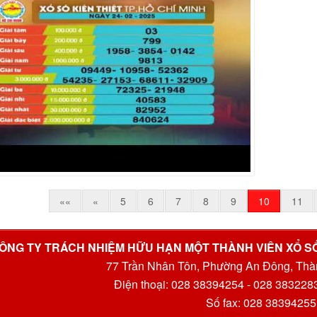
««
«
5
6
7
8
9
10
11
ÔNG TY TRÁCH NHIỆM HỮU HẠN MỘT THÀNH VIÊN XỔ SỐ
77 Trần Nhân Tôn, Phường An Đông, Thà
Điện thoại: 028 38394254 - 028 383228
Số fax: 028 38394255