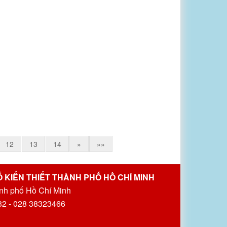
12
13
14
»
»»
 KIẾN THIẾT THÀNH PHỐ HỒ CHÍ MINH
nh phố Hồ Chí Minh
32 - 028 38323466