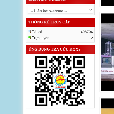
THỐNG KÊ TRUY CẬP
Tất cả
498704
Trực tuyến
2
ỨNG DỤNG TRA CỨU KQXS