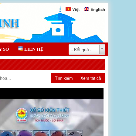
Việt
English
- Kết quả -
Y SỐ
LIÊN HỆ
Tìm kiếm
Xem tất cả