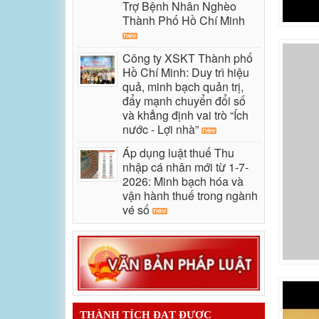
Trợ Bệnh Nhân Nghèo
Thành Phố Hồ Chí Minh
Công ty XSKT Thành phố
Hồ Chí Minh: Duy trì hiệu
quả, minh bạch quản trị,
đẩy mạnh chuyển đổi số
và khẳng định vai trò “Ích
nước - Lợi nhà”
Áp dụng luật thuế Thu
nhập cá nhân mới từ 1-7-
2026: Minh bạch hóa và
vận hành thuế trong ngành
vé số
THÀNH TÍCH ĐẠT ĐƯỢC