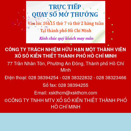
CÔNG TY TRÁCH NHIỆM HỮU HẠN MỘT THÀNH VIÊN
XỔ SỐ KIẾN THIẾT THÀNH PHỐ HỒ CHÍ MINH
77 Trần Nhân Tôn, Phường An Đông, Thành phố Hồ Chí
Minh
Điện thoại: 028 38394254 - 028 38322832 - 028 38323466
Số fax: 028 38394255
Email: xskthcm@xskthcm.com
©CÔNG TY TNHH MTV XỔ SỐ KIẾN THIẾT THÀNH PHỐ
HỒ CHÍ MINH