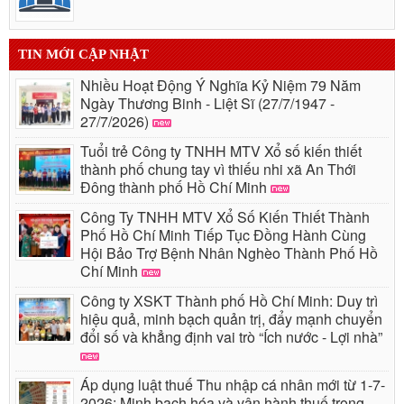
TIN MỚI CẬP NHẬT
Nhiều Hoạt Động Ý Nghĩa Kỷ Niệm 79 Năm
Ngày Thương Binh - Liệt Sĩ (27/7/1947 -
27/7/2026)
Tuổi trẻ Công ty TNHH MTV Xổ số kiến thiết
thành phố chung tay vì thiếu nhi xã An Thới
Đông thành phố Hồ Chí Minh
Công Ty TNHH MTV Xổ Số Kiến Thiết Thành
Phố Hồ Chí Minh Tiếp Tục Đồng Hành Cùng
Hội Bảo Trợ Bệnh Nhân Nghèo Thành Phố Hồ
Chí Minh
Công ty XSKT Thành phố Hồ Chí Minh: Duy trì
hiệu quả, minh bạch quản trị, đẩy mạnh chuyển
đổi số và khẳng định vai trò “Ích nước - Lợi nhà”
Áp dụng luật thuế Thu nhập cá nhân mới từ 1-7-
2026: Minh bạch hóa và vận hành thuế trong