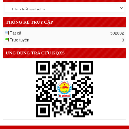
THỐNG KÊ TRUY CẬP
Tất cả
502832
Trực tuyến
3
ỨNG DỤNG TRA CỨU KQXS