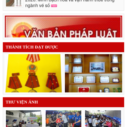
ngành vé số
THÀNH TÍCH ĐẠT ĐƯỢC
THƯ VIỆN ẢNH