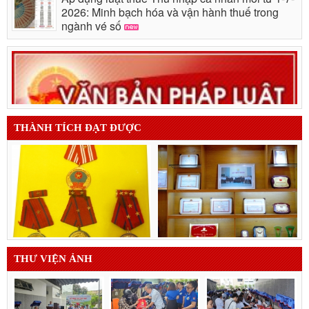
2026: Minh bạch hóa và vận hành thuế trong
ngành vé số
THÀNH TÍCH ĐẠT ĐƯỢC
THƯ VIỆN ẢNH