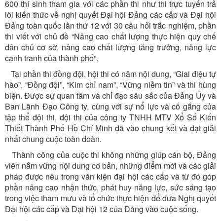
600 thí sinh tham gia với các phần thi như thi trực tuyến trả
lời kiến thức về nghị quyết Đại hội Đảng các cấp và Đại hội
Đảng toàn quốc lần thứ 12 với 30 câu hỏi trắc nghiệm, phần
thi viết với chủ đề “Nâng cao chất lượng thực hiện quy chế
dân chủ cơ sở, nâng cao chất lượng tăng trưởng, năng lực
cạnh tranh của thành phố”.
Tại phần thi đồng đội, hội thi có năm nội dung, “Giai điệu tự
hào”, “Đồng đội”, “Kim chỉ nam”, “Vững niềm tin” và thi hùng
biện. Được sự quan tâm và chỉ đạo sâu sắc của Đảng Ủy và
Ban Lãnh Đạo Công ty, cùng với sự nổ lực và cố gắng của
tập thể đội thi, đội thi của công ty TNHH MTV Xổ Số Kiến
Thiết Thành Phố Hồ Chí Minh đã vào chung kết và đạt giải
nhất chung cuộc toàn đoàn.
Thành công của cuộc thi không những giúp cán bộ, Đảng
viên nắm vững nội dung cơ bản, những điểm mới và các giải
pháp được nêu trong văn kiện đại hội các cấp và từ đó góp
phần nâng cao nhận thức, phát huy năng lực, sức sáng tạo
trong việc tham mưu và tổ chức thực hiện để đưa Nghị quyết
Đại hội các cấp và Đại hội 12 của Đảng vào cuộc sống.