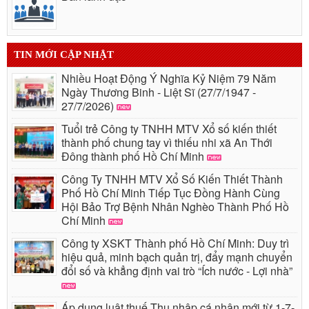
TIN MỚI CẬP NHẬT
Nhiều Hoạt Động Ý Nghĩa Kỷ Niệm 79 Năm
Ngày Thương Binh - Liệt Sĩ (27/7/1947 -
27/7/2026)
Tuổi trẻ Công ty TNHH MTV Xổ số kiến thiết
thành phố chung tay vì thiếu nhi xã An Thới
Đông thành phố Hồ Chí Minh
Công Ty TNHH MTV Xổ Số Kiến Thiết Thành
Phố Hồ Chí Minh Tiếp Tục Đồng Hành Cùng
Hội Bảo Trợ Bệnh Nhân Nghèo Thành Phố Hồ
Chí Minh
Công ty XSKT Thành phố Hồ Chí Minh: Duy trì
hiệu quả, minh bạch quản trị, đẩy mạnh chuyển
đổi số và khẳng định vai trò “Ích nước - Lợi nhà”
Áp dụng luật thuế Thu nhập cá nhân mới từ 1-7-