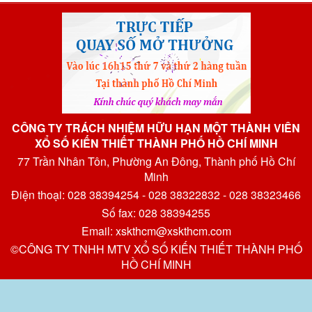
CÔNG TY TRÁCH NHIỆM HỮU HẠN MỘT THÀNH VIÊN
XỔ SỐ KIẾN THIẾT THÀNH PHỐ HỒ CHÍ MINH
77 Trần Nhân Tôn, Phường An Đông, Thành phố Hồ Chí
Minh
Điện thoại: 028 38394254 - 028 38322832 - 028 38323466
Số fax: 028 38394255
Email: xskthcm@xskthcm.com
©CÔNG TY TNHH MTV XỔ SỐ KIẾN THIẾT THÀNH PHỐ
HỒ CHÍ MINH