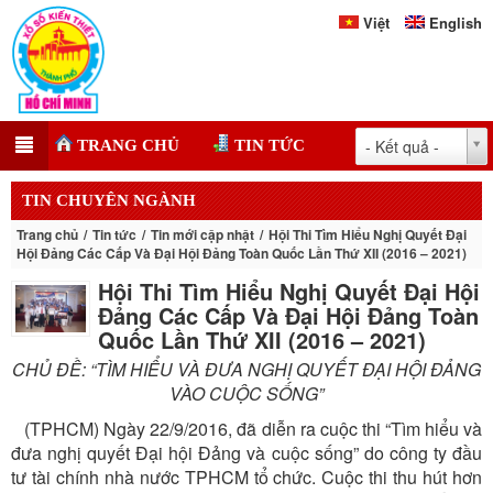
Việt
English
- Kết quả -
TRANG CHỦ
TIN TỨC
TIN CHUYÊN NGÀNH
Trang chủ
Tin tức
Tin mới cập nhật
Hội Thi Tìm Hiểu Nghị Quyết Đại
Hội Đảng Các Cấp Và Đại Hội Đảng Toàn Quốc Lần Thứ XII (2016 – 2021)
Hội Thi Tìm Hiểu Nghị Quyết Đại Hội
Đảng Các Cấp Và Đại Hội Đảng Toàn
Quốc Lần Thứ XII (2016 – 2021)
CHỦ ĐỀ: “TÌM HIỂU VÀ ĐƯA NGHỊ QUYẾT ĐẠI HỘI ĐẢNG
VÀO CUỘC SỐNG”
(TPHCM) Ngày 22/9/2016, đã diễn ra cuộc thi “Tìm hiểu và
đưa nghị quyết Đại hội Đảng và cuộc sống” do công ty đầu
tư tài chính nhà nước TPHCM tổ chức. Cuộc thi thu hút hơn