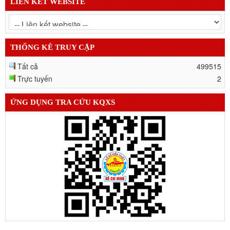
LIÊN KẾT WEBSITE
THỐNG KÊ TRUY CẬP
Tất cả
499515
Trực tuyến
2
ỨNG DỤNG TRA CỨU KQXS