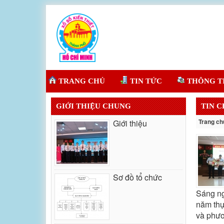
TRANG CHỦ
TIN TỨC
THÔNG T
GIỚI THIỆU CHUNG
TIN 
Trang ch
Giới thiệu
Sơ đồ tổ chức
Sáng ng
năm thự
và phươ