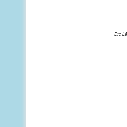
Đ/c Lê