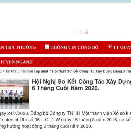
IN TRẢ THƯỞNG
THÔNG TIN CÔNG BỐ
TT QUA
CHUYÊN NGÀNH
ủ
Tin tức
Tin mới cập nhật
Hội Nghị Sơ Kết Công Tác Xây Dựng Đảng 6 Th
Hội Nghị Sơ Kết Công Tác Xây Dựn
6 Tháng Cuối Năm 2020.
ày 24/7/2020, Đảng bộ Công ty TNHH Một thành viên Xổ số kiến
c hiện chỉ thị số 05 – CT/TW ngày 15 tháng 8 năm 2016, sơ k
ng hướng hoạt động 6 tháng cuối năm 2020.