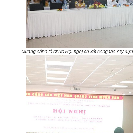
Quang cảnh tổ chức Hội nghị sơ kết công tác xây d