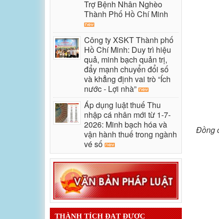
Trợ Bệnh Nhân Nghèo
Thành Phố Hồ Chí Minh
Công ty XSKT Thành phố
Hồ Chí Minh: Duy trì hiệu
quả, minh bạch quản trị,
đẩy mạnh chuyển đổi số
và khẳng định vai trò “Ích
nước - Lợi nhà”
Áp dụng luật thuế Thu
nhập cá nhân mới từ 1-7-
2026: Minh bạch hóa và
Đồng c
vận hành thuế trong ngành
vé số
THÀNH TÍCH ĐẠT ĐƯỢC