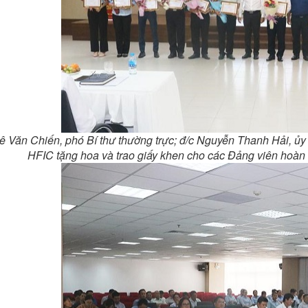
ê Văn Chiến, phó Bí thư thường trực; đ/c Nguyễn Thanh Hải, 
HFIC tặng hoa và trao giấy khen cho các Đảng viên hoàn