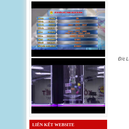
Đ/c L
LIÊN KẾT WEBSITE