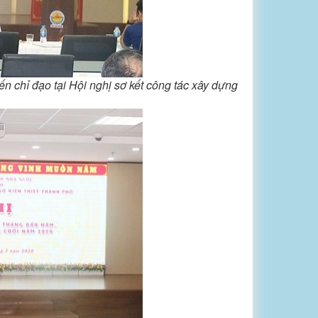
n chỉ đạo tại Hội nghị sơ kết công tác xây dựng