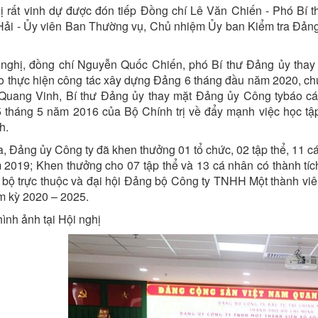
ị rất vinh dự được đón tiếp Đồng chí Lê Văn Chiến - Phó Bí
ải - Ủy viên Ban Thường vụ, Chủ nhiệm Ủy ban Kiểm tra Đản
 nghị, đồng chí Nguyễn Quốc Chiến, phó Bí thư Đảng ủy thay
o thực hiện công tác xây dựng Đảng 6 tháng đầu năm 2020, chư
Quang Vinh, Bí thư Đảng ủy thay mặt Đảng ủy Công tybáo cá
 tháng 5 năm 2016 của Bộ Chính trị về đẩy mạnh việc học tậ
h.
a, Đảng ủy Công ty đã khen thưởng 01 tổ chức, 02 tập thể, 11 
 2019; Khen thưởng cho 07 tập thể và 13 cá nhân có thành tích 
 bộ trực thuộc và đại hội Đảng bộ Công ty TNHH Một thành viên
ệm kỳ 2020 – 2025.
hình ảnh tại Hội nghị