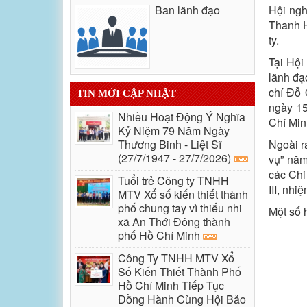
Ban lãnh đạo
Hội ngh
Thanh H
ty.
Tại Hội
lãnh đạ
chí Đỗ 
TIN MỚI CẬP NHẬT
ngày 15
Nhiều Hoạt Động Ý Nghĩa
Chí Min
Kỷ Niệm 79 Năm Ngày
Thương Binh - Liệt Sĩ
Ngoài r
(27/7/1947 - 27/7/2026)
vụ” năm
các Chi
Tuổi trẻ Công ty TNHH
III, nhi
MTV Xổ số kiến thiết thành
phố chung tay vì thiếu nhi
Một số 
xã An Thới Đông thành
phố Hồ Chí Minh
Công Ty TNHH MTV Xổ
Số Kiến Thiết Thành Phố
Hồ Chí Minh Tiếp Tục
Đồng Hành Cùng Hội Bảo