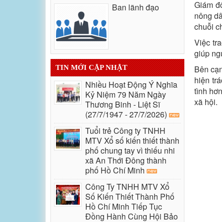
Giám đố
Ban lãnh đạo
nông dâ
chuỗi c
Việc tr
giúp ng
TIN MỚI CẬP NHẬT
Bên cạn
hiện tr
Nhiều Hoạt Động Ý Nghĩa
tình hơ
Kỷ Niệm 79 Năm Ngày
xã hội.
Thương Binh - Liệt Sĩ
(27/7/1947 - 27/7/2026)
Tuổi trẻ Công ty TNHH
MTV Xổ số kiến thiết thành
phố chung tay vì thiếu nhi
xã An Thới Đông thành
phố Hồ Chí Minh
Công Ty TNHH MTV Xổ
Số Kiến Thiết Thành Phố
Hồ Chí Minh Tiếp Tục
Đồng Hành Cùng Hội Bảo