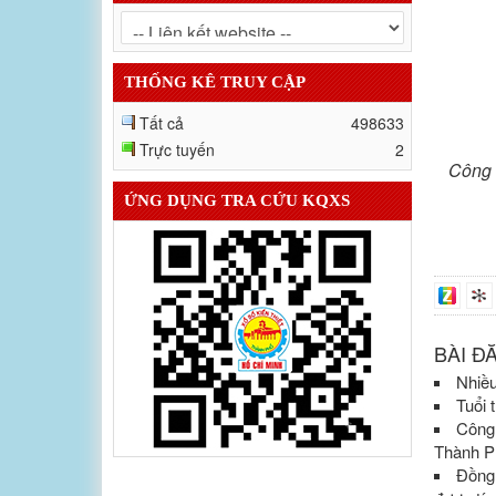
THỐNG KÊ TRUY CẬP
Tất cả
498633
Trực tuyến
2
Công t
ỨNG DỤNG TRA CỨU KQXS
BÀI Đ
Nhiều
Tuổi 
Công
Thành P
Đồng 