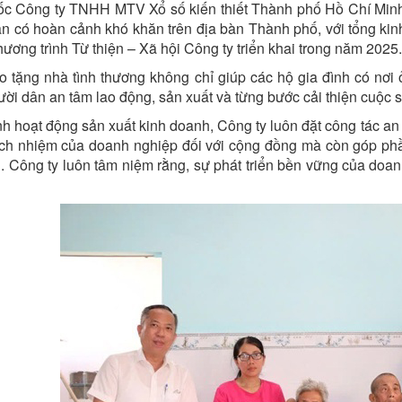
c Công ty TNHH MTV Xổ số kiến thiết Thành phố Hồ Chí Minh 
n có hoàn cảnh khó khăn trên địa bàn Thành phố, với tổng kinh
hương trình Từ thiện – Xã hội Công ty triển khai trong năm 2025.
ao tặng nhà tình thương không chỉ giúp các hộ gia đình có nơi 
ười dân an tâm lao động, sản xuất và từng bước cải thiện cuộc 
h hoạt động sản xuất kinh doanh, Công ty luôn đặt công tác an 
ách nhiệm của doanh nghiệp đối với cộng đồng mà còn góp phầ
n. Công ty luôn tâm niệm rằng, sự phát triển bền vững của doan