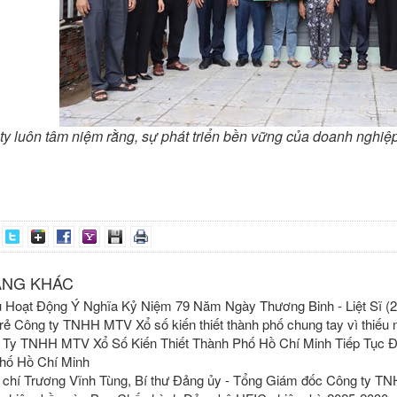
y luôn tâm niệm rằng, sự phát triển bền vững của doanh nghiệp p
Theo 
ĂNG KHÁC
 Hoạt Động Ý Nghĩa Kỷ Niệm 79 Năm Ngày Thương Binh - Liệt Sĩ (27
trẻ Công ty TNHH MTV Xổ số kiến thiết thành phố chung tay vì thiếu
 Ty TNHH MTV Xổ Số Kiến Thiết Thành Phố Hồ Chí Minh Tiếp Tục 
hố Hồ Chí Minh
chí Trương Vĩnh Tùng, Bí thư Đảng ủy - Tổng Giám đốc Công ty TN