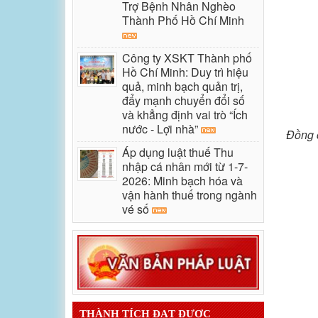
Trợ Bệnh Nhân Nghèo
Thành Phố Hồ Chí Minh
Công ty XSKT Thành phố
Hồ Chí Minh: Duy trì hiệu
quả, minh bạch quản trị,
đẩy mạnh chuyển đổi số
và khẳng định vai trò “Ích
nước - Lợi nhà”
Đồng c
Áp dụng luật thuế Thu
nhập cá nhân mới từ 1-7-
2026: Minh bạch hóa và
vận hành thuế trong ngành
vé số
THÀNH TÍCH ĐẠT ĐƯỢC