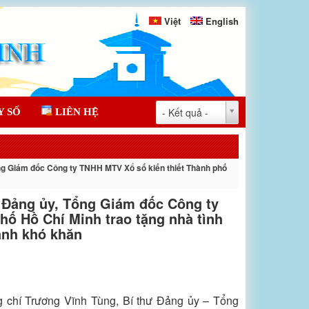
Việt
English
- Kết quả -
Y SỐ
LIÊN HỆ
ng Giám đốc Công ty TNHH MTV Xổ số kiến thiết Thành phố
 Đảng ủy, Tổng Giám đốc Công ty
hố Hồ Chí Minh trao tặng nhà tình
ảnh khó khăn
 chí Trương Vĩnh Tùng, Bí thư Đảng ủy – Tổng