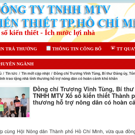
IN TRẢ THƯỞNG
THÔNG TIN CÔNG BỐ
TT QUA
CHUYÊN NGÀNH
ủ
Tin tức
Tin mới cập nhật
Đồng chí Trương Vĩnh Tùng, Bí thư Đảng ủy, Tổ
inh trao tặng nhà tình thương hỗ trợ nông dân có hoàn cảnh khó khăn
Đồng chí Trương Vĩnh Tùng, Bí thư
TNHH MTV Xổ số kiến thiết Thành p
thương hỗ trợ nông dân có hoàn c
ợp cùng Hội Nông dân Thành phố Hồ Chí Minh, vừa qua đồng