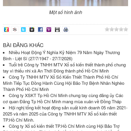
Một số hình ảnh
BÀI ĐĂNG KHÁC
Nhiều Hoạt Động Ý Nghĩa Kỷ Niệm 79 Năm Ngày Thương
Binh - Liệt Sĩ (27/7/1947 - 27/7/2026)
Tuổi trẻ Công ty TNHH MTV Xổ số kiến thiết thành phố chung
tay vì thiếu nhi xã An Thới Đông thành phố Hồ Chí Minh
Công Ty TNHH MTV Xổ Số Kiến Thiết Thành Phố Hồ Chí
Minh Tiếp Tục Đồng Hành Cùng Hội Bảo Trợ Bệnh Nhân Nghèo
Thành Phố Hồ Chí Minh
Công ty XSKT Tp Hồ Chí Minh chung tay cùng đảng ủy Các
cơ quan Đảng Tp Hồ Chí Minh mang mùa xuân về Đồng Tháp
Hội nghị tổng kết hoạt động sản xuất kinh doanh 05 năm 2021-
2025 và năm 2025 của Công ty TNHH MTV Xổ số kiến thiết
TP.Hồ Chí Minh.
Công ty Xổ số kiến thiết TP.Hồ Chí Minh cùng Hội Bảo Trợ