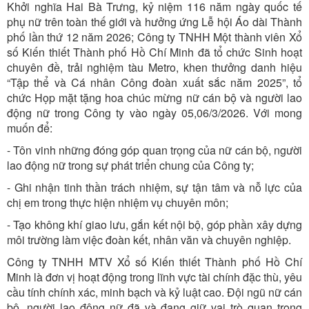
Khởi nghĩa Hai Bà Trưng, kỷ niệm 116 năm ngày quốc tế
phụ nữ trên toàn thế giới và hưởng ứng Lễ hội Áo dài Thành
phố lần thứ 12 năm 2026; Công ty TNHH Một thành viên Xổ
số Kiến thiết Thành phố Hồ Chí Minh đã tổ chức Sinh hoạt
chuyên đề, trải nghiệm tàu Metro, khen thưởng danh hiệu
“Tập thể và Cá nhân Công đoàn xuất sắc năm 2025”, tổ
chức Họp mặt tặng hoa chúc mừng nữ cán bộ và người lao
động nữ trong Công ty vào ngày 05,06/3/2026. Với mong
muốn để:
- Tôn vinh những đóng góp quan trọng của nữ cán bộ, người
lao động nữ trong sự phát triển chung của Công ty;
- Ghi nhận tinh thần trách nhiệm, sự tận tâm và nỗ lực của
chị em trong thực hiện nhiệm vụ chuyên môn;
- Tạo không khí giao lưu, gắn kết nội bộ, góp phần xây dựng
môi trường làm việc đoàn kết, nhân văn và chuyên nghiệp.
Công ty TNHH MTV Xổ số Kiến thiết Thành phố Hồ Chí
Minh là đơn vị hoạt động trong lĩnh vực tài chính đặc thù, yêu
cầu tính chính xác, minh bạch và kỷ luật cao. Đội ngũ nữ cán
bộ, người lao động nữ đã và đang giữ vai trò quan trọng