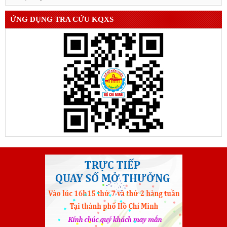
ỨNG DỤNG TRA CỨU KQXS