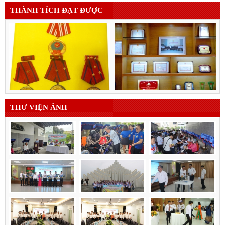
THÀNH TÍCH ĐẠT ĐƯỢC
THƯ VIỆN ẢNH