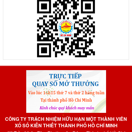
CÔNG TY TRÁCH NHIỆM HỮU HẠN MỘT THÀNH VIÊN
XỔ SỐ KIẾN THIẾT THÀNH PHỐ HỒ CHÍ MINH