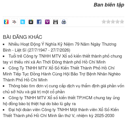
Ban biên tập
BÀI ĐĂNG KHÁC
Nhiều Hoạt Động Ý Nghĩa Kỷ Niệm 79 Năm Ngày Thương
Binh - Liệt Sĩ (27/7/1947 - 27/7/2026)
Tuổi trẻ Công ty TNHH MTV Xổ số kiến thiết thành phố chung
tay vì thiếu nhi xã An Thới Đông thành phố Hồ Chí Minh
Công Ty TNHH MTV Xổ Số Kiến Thiết Thành Phố Hồ Chí
Minh Tiếp Tục Đồng Hành Cùng Hội Bảo Trợ Bệnh Nhân Nghèo
Thành Phố Hồ Chí Minh
Thông báo tìm đơn vị cung cấp dịch vụ thẩm định giá phần vốn
chủ sở hữu và giá trị một cổ phần
Công ty TNHH MTV Xổ số kiến thiết TP.HCM chung tay ủng
hộ đồng bào bị thiệt hại do bão lũ gây ra
Đại hội đoàn viên Công ty TNHH Một thành viên Xổ Số Kiến
Thiết Thành phố Hồ Chí Minh lần thứ V, nhiệm kỳ 2025-2030