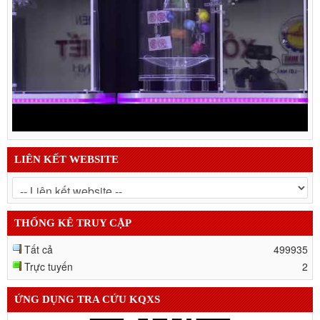
LIÊN KẾT WEBSITE
THỐNG KÊ TRUY CẬP
Tất cả
499935
Trực tuyến
2
ỨNG DỤNG TRA CỨU KQXS