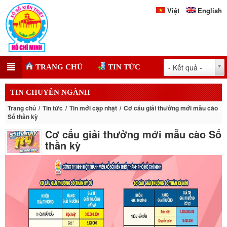
Việt
English
- Kết quả -
TRANG CHỦ
TIN TỨC
TIN CHUYÊN NGÀNH
Trang chủ
Tin tức
Tin mới cập nhật
Cơ cấu giải thưởng mới mẫu cào
Số thần kỳ
Cơ cấu giải thưởng mới mẫu cào Số
thần kỳ