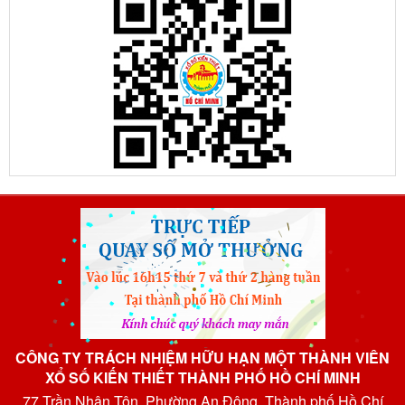
CÔNG TY TRÁCH NHIỆM HỮU HẠN MỘT THÀNH VIÊN
XỔ SỐ KIẾN THIẾT THÀNH PHỐ HỒ CHÍ MINH
77 Trần Nhân Tôn, Phường An Đông, Thành phố Hồ Chí