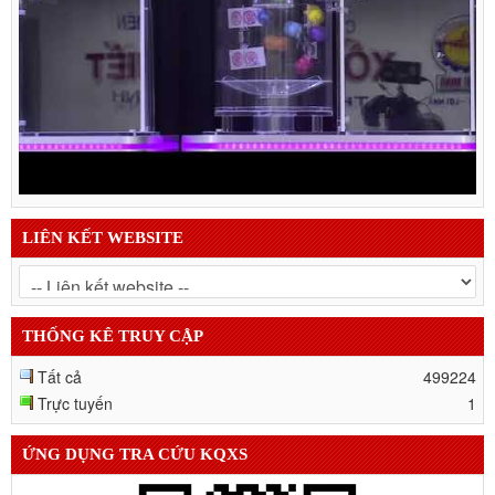
LIÊN KẾT WEBSITE
THỐNG KÊ TRUY CẬP
Tất cả
499224
Trực tuyến
1
ỨNG DỤNG TRA CỨU KQXS