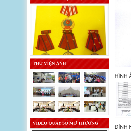
THƯ VIỆN ẢNH
HÌNH 
VIDEO QUAY SỐ MỞ THƯỞNG
ĐÍNH 