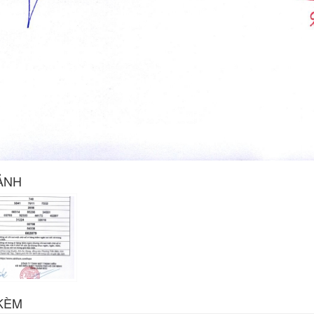
ẢNH
KÈM