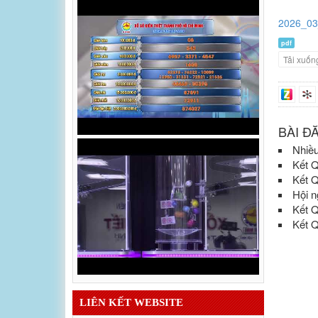
2026_03
pdf
Tải xuốn
BÀI Đ
Nhiều
Kết 
Kết 
Hội n
Kết 
Kết 
LIÊN KẾT WEBSITE