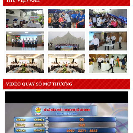
THƯ VIỆN ẢNH
VIDEO QUAY SỐ MỞ THƯỞNG