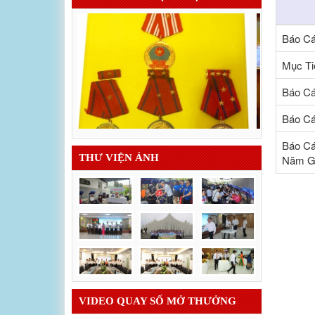
Báo Cá
Mục Ti
Báo Cá
Báo Cá
Báo Cá
THƯ VIỆN ẢNH
Năm G
VIDEO QUAY SỐ MỞ THƯỞNG