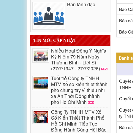
Ban lãnh đạo
Báo Cá
Báo cá
Báo Cá
TIN MỚI CẬP NHẬT
Nhiều Hoạt Động Ý Nghĩa
Kỷ Niệm 79 Năm Ngày
Danh s
Thương Binh - Liệt Sĩ
(27/7/1947 - 27/7/2026)
Tuổi trẻ Công ty TNHH
Quyết đ
MTV Xổ số kiến thiết thành
TNHH M
phố chung tay vì thiếu nhi
xã An Thới Đông thành
Quyết 
phố Hồ Chí Minh
Quyết 
Công Ty TNHH MTV Xổ
ty TNH
Số Kiến Thiết Thành Phố
Hồ Chí Minh Tiếp Tục
Báo cá
Đồng Hành Cùng Hội Bảo