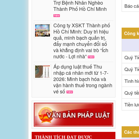
Trợ Bệnh Nhân Nghèo
Báo cá
Thành Phố Hồ Chí Minh
Công ty XSKT Thành phố
Hồ Chí Minh: Duy trì hiệu
Công k
quả, minh bạch quản trị,
đẩy mạnh chuyển đổi số
và khẳng định vai trò “Ích
nước - Lợi nhà”
Quỹ Ti
Áp dụng luật thuế Thu
Quỹ Ti
nhập cá nhân mới từ 1-7-
2026: Minh bạch hóa và
Tình hì
vận hành thuế trong ngành
vé số
Quỹ ti
Tiền l
Các th
THÀNH TÍCH ĐẠT ĐƯỢC