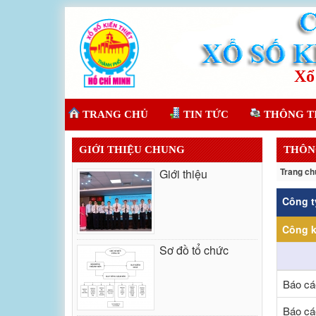
TRANG CHỦ
TIN TỨC
THÔNG T
GIỚI THIỆU CHUNG
THÔN
Trang ch
Giới thiệu
Công t
Công k
Sơ đồ tổ chức
Báo cá
Báo cá