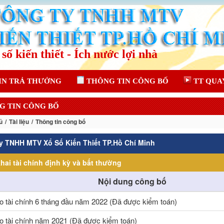
IN TRẢ THƯỞNG
THÔNG TIN CÔNG BỐ
TT QUA
G TIN CÔNG BỐ
ủ
Tài liệu
Thông tin công bố
y TNHH MTV Xổ Số Kiến Thiết TP.Hồ Chí Minh
hai tài chính định kỳ và bất thường
Nội dung công bố
o tài chính 6 tháng đầu năm 2022 (Đã được kiểm toán)
o tài chính năm 2021 (Đã được kiểm toán)