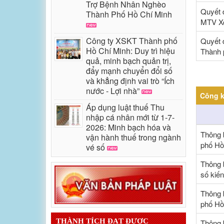
Trợ Bệnh Nhân Nghèo
Quyết 
Thành Phố Hồ Chí Minh
MTV Xổ
Công ty XSKT Thành phố
Quyết 
Hồ Chí Minh: Duy trì hiệu
Thành 
quả, minh bạch quản trị,
đẩy mạnh chuyển đổi số
và khẳng định vai trò “Ích
nước - Lợi nhà”
Công k
Áp dụng luật thuế Thu
nhập cá nhân mới từ 1-7-
2026: Minh bạch hóa và
Thông 
vận hành thuế trong ngành
phố Hồ
vé số
Thông 
số kiế
Thông 
phố Hồ
THÀNH TÍCH ĐẠT ĐƯỢC
Thông 