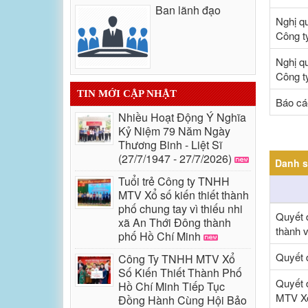
Ban lãnh đạo
Nghị q
Công t
Nghị q
Công t
TIN MỚI CẬP NHẬT
Báo cá
Nhiều Hoạt Động Ý Nghĩa
Kỷ Niệm 79 Năm Ngày
Thương Binh - Liệt Sĩ
(27/7/1947 - 27/7/2026)
Danh s
Tuổi trẻ Công ty TNHH
MTV Xổ số kiến thiết thành
phố chung tay vì thiếu nhi
Quyết 
xã An Thới Đông thành
thành v
phố Hồ Chí Minh
Quyết 
Công Ty TNHH MTV Xổ
Số Kiến Thiết Thành Phố
Quyết 
Hồ Chí Minh Tiếp Tục
MTV Xổ
Đồng Hành Cùng Hội Bảo