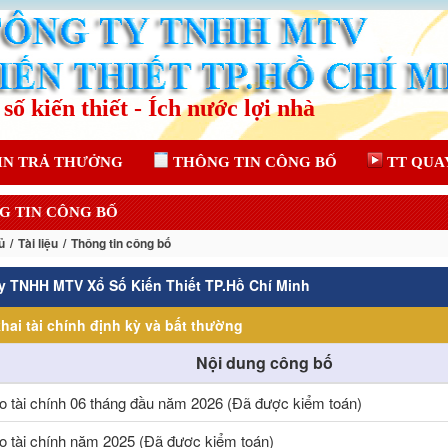
IN TRẢ THƯỞNG
THÔNG TIN CÔNG BỐ
TT QUA
G TIN CÔNG BỐ
ủ
Tài liệu
Thông tin công bố
y TNHH MTV Xổ Số Kiến Thiết TP.Hồ Chí Minh
hai tài chính định kỳ và bất thường
Nội dung công bố
o tài chính 06 tháng đầu năm 2026 (Đã được kiểm toán)
o tài chính năm 2025 (Đã được kiểm toán)