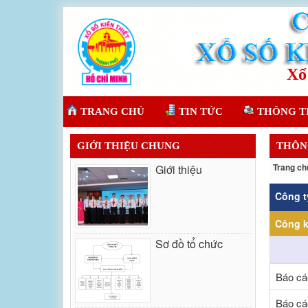
TRANG CHỦ
TIN TỨC
THÔNG T
GIỚI THIỆU CHUNG
THÔN
Trang ch
Giới thiệu
Công t
Công k
Sơ đồ tổ chức
Báo cá
Báo cá