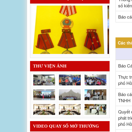
số kiế
Báo cá
Các th
Báo Cá
THƯ VIỆN ẢNH
Thực t
phố Hồ
Báo cá
TNHH M
Quyết 
phát t
phố Hồ
VIDEO QUAY SỐ MỞ THƯỞNG