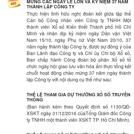
MỪNG CÁC NGÀY LỄ LỚN VÀ KỶ NIỆM 37 NĂM
THÀNH LẬP CÔNG TY
Thực hiện tình hữu nghị đoàn kết giữa tập thể
Cán bộ Công nhân viên Công ty TNHH Một
thành viên Xổ số Kiến thiết Thành phố Hồ Chí
Minh và nhân dịp kỷ niệm ngày Dân vận Việt
Nam 15/10, ngày Phụ nữ Việt Nam 20/10, 37
năm ngày thành lập Công ty, được sự đồng ý của
Ban Lãnh đạo Công ty và Chi ủy Chi bộ Xổ số,
Ban chấp hành Công đoàn bộ phận Xổ số tổ
chức ngày hội giao lưu văn hóa ẩm thực tổng kết
chuỗi hoạt động chào mừng 37 năm ngày thành
lập Công ty với nội dung cụ thể như sau:
THỂ LỆ THAM GIA DỰ THƯỞNG XỔ SỐ TRUYỀN
THỐNG
(Ban hành kèm theo Quyết định số 1130/QĐ-
XSKT ngày 31/12/2016 củaTổng Giám đốc Công
ty TNHH một thành viên XSKT TP. Hồ Chí Minh).