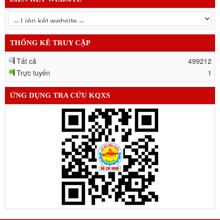
THỐNG KÊ TRUY CẬP
Tất cả
499212
Trực tuyến
1
ỨNG DỤNG TRA CỨU KQXS