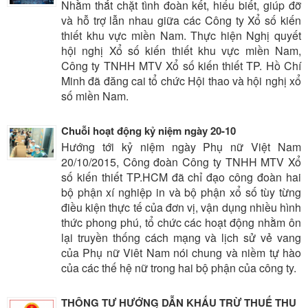
Nhằm thắt chặt tình đoàn kết, hiểu biết, giúp đỡ
và hỗ trợ lẫn nhau giữa các Công ty Xổ số kiến
thiết khu vực miền Nam. Thực hiện Nghị quyết
hội nghị Xổ số kiến thiết khu vực miền Nam,
Công ty TNHH MTV Xổ số kiến thiết TP. Hồ Chí
Minh đã đăng cai tổ chức Hội thao và hội nghị xổ
số miền Nam.
Chuỗi hoạt động kỷ niệm ngày 20-10
Hướng tới kỷ niệm ngày Phụ nữ Việt Nam
20/10/2015, Công đoàn Công ty TNHH MTV Xổ
số kiến thiết TP.HCM đã chỉ đạo công đoàn hai
bộ phận xí nghiệp in và bộ phận xổ số tùy từng
điều kiện thực tế của đơn vị, vận dụng nhiều hình
thức phong phú, tổ chức các hoạt động nhằm ôn
lại truyền thống cách mạng và lịch sử vẻ vang
của Phụ nữ Viêt Nam nói chung và niềm tự hào
của các thế hệ nữ trong hai bộ phận của công ty.
THÔNG TƯ HƯỚNG DẪN KHẤU TRỪ THUẾ THU