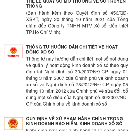
THỂ LỆ QUAY SỐ MỞ THƯỞNG VÉ SỐ TRUYỀN
THỐNG
(Ban hành kèm theo Quyết định số 456/QĐ-
XSKT, ngày 20 tháng 10 năm 2021 của Tổng
giám đốc Công ty TNHH MTV Xổ số kiến thiết
TP.Hồ Chí Minh).
THÔNG TƯ HƯỚNG DẪN CHI TIẾT VỀ HOẠT
ĐỘNG XỔ SỐ
Thông tư này hướng dẫn chi tiết một số nội dung
về quản lý hoạt động kinh doanh xổ số theo quy
định tại Nghị định số 30/2007/NĐ-CP ngày 01
tháng 3 năm 2007 của Chính phủ về kinh doanh
xổ số và Nghị định số 78/2012/NĐ-CP ngày 05
tháng 10 năm 2012 của Chính phủ về sửa đổi, bổ
sung một số điều của Nghị định số 30/2007/NĐ-
CP của Chính phủ về kinh doanh xổ số
QUY ĐỊNH VỀ XỬ PHAM HÀNH CHÍNH TRONG
KINH DOANH BẢO HIỂM, KINH DOANH XỔ SỐ
Nghị định này quy định hành vi vi phạm hành