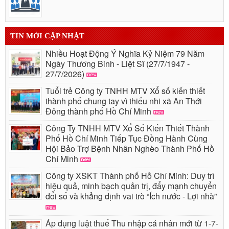
TIN MỚI CẬP NHẬT
Nhiều Hoạt Động Ý Nghĩa Kỷ Niệm 79 Năm
Ngày Thương Binh - Liệt Sĩ (27/7/1947 -
27/7/2026)
Tuổi trẻ Công ty TNHH MTV Xổ số kiến thiết
thành phố chung tay vì thiếu nhi xã An Thới
Đông thành phố Hồ Chí Minh
Công Ty TNHH MTV Xổ Số Kiến Thiết Thành
Phố Hồ Chí Minh Tiếp Tục Đồng Hành Cùng
Hội Bảo Trợ Bệnh Nhân Nghèo Thành Phố Hồ
Chí Minh
Công ty XSKT Thành phố Hồ Chí Minh: Duy trì
hiệu quả, minh bạch quản trị, đẩy mạnh chuyển
đổi số và khẳng định vai trò “Ích nước - Lợi nhà”
Áp dụng luật thuế Thu nhập cá nhân mới từ 1-7-