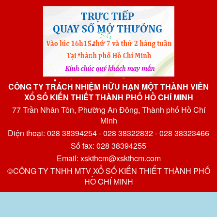
CÔNG TY TRÁCH NHIỆM HỮU HẠN MỘT THÀNH VIÊN
XỔ SỐ KIẾN THIẾT THÀNH PHỐ HỒ CHÍ MINH
77 Trần Nhân Tôn, Phường An Đông, Thành phố Hồ Chí
Minh
Điện thoại: 028 38394254 - 028 38322832 - 028 38323466
Số fax: 028 38394255
Email: xskthcm@xskthcm.com
©CÔNG TY TNHH MTV XỔ SỐ KIẾN THIẾT THÀNH PHỐ
HỒ CHÍ MINH