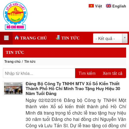
Việt
English
- Kết quả -
TRANG CHỦ
TIN TỨC
TIN TỨC
Trang chủ
Tin tức
Tìm kiếm
Xem tất cả
Đảng Bộ Công Ty TNHH MTV Xổ Số Kiến Thiết
Thành Phố Hồ Chí Minh Trao Tặng Huy Hiệu 30
Năm Tuổi Đảng
Ngày 02/02/2016 Đảng bộ Công ty TNHH Một
thành viên Xổ số kiến thiết thành phố Hồ Chí
Minh đã trang trọng tổ chức lễ trao tặng huy hiệu
30 năm tuổi Đảng cho hai đồng chí Nguyễn Văn
Công và Lưu Tấn Sĩ. Dự lễ trao tặng có đồng chí