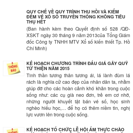
QUY CHẾ VỀ QUY TRÌNH THU HỒI VÀ KIỂM
ĐẾM VÉ XỔ SỐ TRUYỀN THỐNG KHÔNG TIÊU
THỤ HẾT
(Ban hành kèm theo Quyết định số 528 /QĐ-
XSKT ngày 30 tháng 9 năm 2013của Tổng Giám
đốc Công ty TNHH MTV Xổ số kiến thiết Tp. Hồ
Chí Minh)
KẾ HOẠCH CHƯƠNG TRÌNH ĐẤU GIÁ GÂY QUỸ
TỪ THIỆN NĂM 2015
Tinh thần tương thân tương ái, lá lành đùm lá
rách là nghĩa cử cao đẹp của nhân dân ta, nhằm
giúp đỡ cho các hoàn cảnh khó khăn trong cuộc
sống như: các cụ già neo đơn, trẻ em cơ nhỡ,
những người khuyết tật bán vé số, học sinh
nghèo hiếu học,… để họ có thêm niềm tin, nghị
lực vươn lên trong cuộc sống.
KẾ HOẠCH TỔ CHỨC LỄ HỘI ẨM THỰC CHÀO