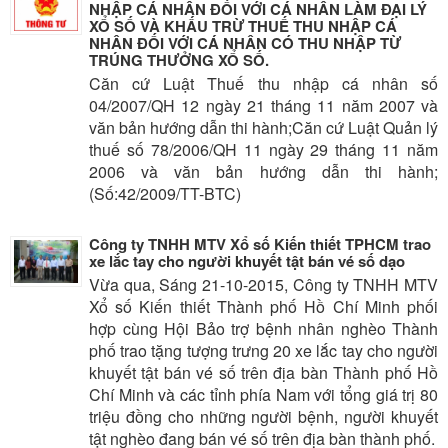
NHẬP CÁ NHÂN ĐỐI VỚI CÁ NHÂN LÀM ĐẠI LÝ
XỔ SỐ VÀ KHẤU TRỪ THUẾ THU NHẬP CÁ
NHÂN ĐỐI VỚI CÁ NHÂN CÓ THU NHẬP TỪ
TRÚNG THƯỞNG XỔ SỐ.
Căn cứ Luật Thuế thu nhập cá nhân số
04/2007/QH 12 ngày 21 tháng 11 năm 2007 và
văn bản hướng dẫn thi hành;Căn cứ Luật Quản lý
thuế số 78/2006/QH 11 ngày 29 tháng 11 năm
2006 và văn bản hướng dẫn thi hành;
(Số:42/2009/TT-BTC)
Công ty TNHH MTV Xổ số Kiến thiết TPHCM trao
xe lắc tay cho người khuyết tật bán vé số dạo
Vừa qua, Sáng 21-10-2015, Công ty TNHH MTV
Xổ số Kiến thiết Thành phố Hồ Chí Minh phối
hợp cùng Hội Bảo trợ bệnh nhân nghèo Thành
phố trao tặng tượng trưng 20 xe lắc tay cho người
khuyết tật bán vé số trên địa bàn Thành phố Hồ
Chí Minh và các tỉnh phía Nam với tổng giá trị 80
triệu đồng cho những người bệnh, người khuyết
tật nghèo đang bán vé số trên địa bàn thành phố.