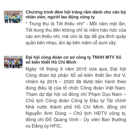
Chương trình đêm hội trăng rằm dành cho cán bộ
nhân viên, người lao động công ty
" Trung thu là Tết thiếu nhi" - Mỗi năm một lần,
Tết trung thu đến không chỉ là niềm háo hức của
các em thiếu nhi, mà còn là dịp để gia đình quây
quần bên nhau, ấm áp bên mâm cỗ sum vầy.
Đại hội công đoàn cơ sơ công ty TNHH MTV Xổ
số kiến thiết Hồ Chí Minh
Ngày 18 tháng 9 năm 2015 vừa qua, Đại hội
Công đoàn bộ phận Xổ số kiến thiết lần thứ V,
nhiệm kỳ 2015 – 2020 đã được tiến hành theo
đúng điều lệ của tổ chức Công đoàn Việt Nam.
Tham dự đại hội có đồng chí Phạm Dục Nam –
Chủ tịch Công đoàn Công ty Đầu tư Tài chính
Nhà nước thành phố Hồ Chí Minh, đồng chí
Nguyễn Anh Dũng – Chủ tịch HĐTV công ty,
đồng chí Đỗ Quang Vinh - Ủy viên Ban thường
vụ Đảng ủy HFIC,