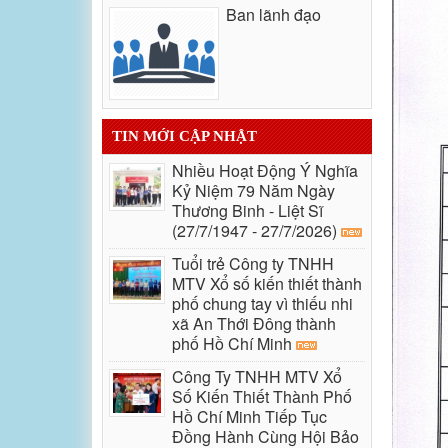
Ban lãnh đạo
TIN MỚI CẬP NHẬT
Nhiều Hoạt Động Ý Nghĩa
Kỷ Niệm 79 Năm Ngày
Thương Binh - Liệt Sĩ
(27/7/1947 - 27/7/2026)
Tuổi trẻ Công ty TNHH
MTV Xổ số kiến thiết thành
phố chung tay vì thiếu nhi
xã An Thới Đông thành
phố Hồ Chí Minh
Công Ty TNHH MTV Xổ
Số Kiến Thiết Thành Phố
Hồ Chí Minh Tiếp Tục
Đồng Hành Cùng Hội Bảo