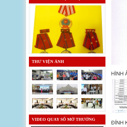
THƯ VIỆN ẢNH
HÌNH 
VIDEO QUAY SỐ MỞ THƯỞNG
ĐÍNH 