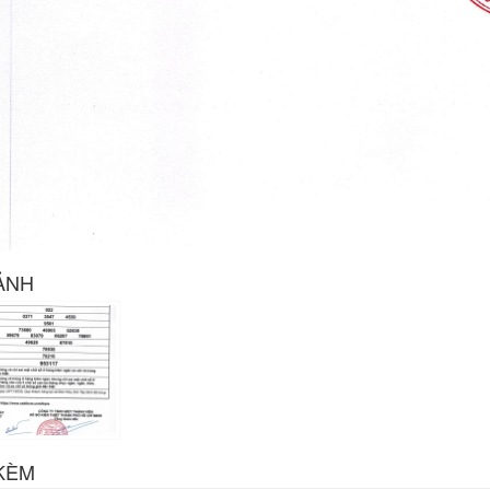
ẢNH
KÈM