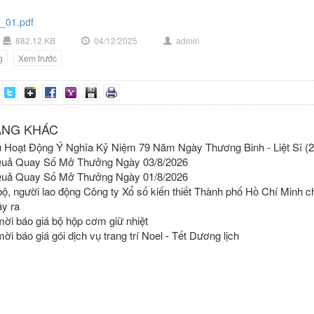
_01.pdf
882.12 KB
04/12/2025
admin
g
Xem trước
ĂNG KHÁC
 Hoạt Động Ý Nghĩa Kỷ Niệm 79 Năm Ngày Thương Binh - Liệt Sĩ (27
Quả Quay Số Mở Thưởng Ngày 03/8/2026
Quả Quay Số Mở Thưởng Ngày 01/8/2026
ộ, người lao động Công ty Xổ số kiến thiết Thành phố Hồ Chí Minh ch
ây ra
ời báo giá bộ hộp cơm giữ nhiệt
ời báo giá gói dịch vụ trang trí Noel - Tết Dương lịch