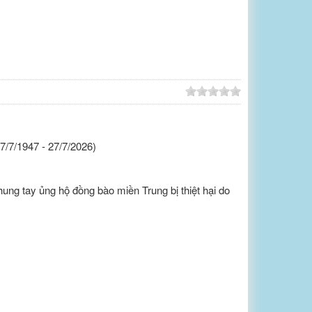
/7/1947 - 27/7/2026)
ung tay ủng hộ đồng bào miền Trung bị thiệt hại do