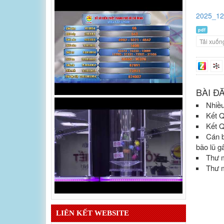
2025_12
pdf
Tải xuốn
BÀI Đ
Nhiều
Kết 
Kết 
Cán b
bão lũ g
Thư m
Thư m
LIÊN KẾT WEBSITE