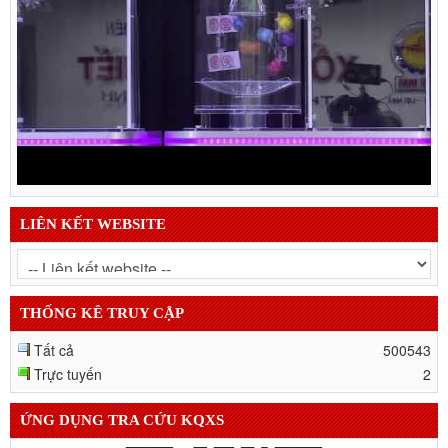
LIÊN KẾT WEBSITE
THỐNG KÊ TRUY CẬP
Tất cả
500543
Trực tuyến
2
ỨNG DỤNG TRA CỨU KQXS