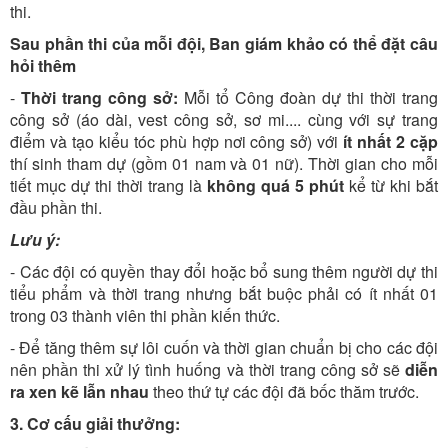
thi.
Sau phần thi của mỗi đội, Ban giám khảo có thể đặt câu
hỏi thêm
-
Thời trang công sở:
Mỗi tổ Công đoàn dự thi thời trang
công sở (áo dài, vest công sở, sơ mi.... cùng với sự trang
điểm và tạo kiểu tóc phù hợp nơi công sở) với
ít nhất 2 cặp
thí sinh tham dự (gồm 01 nam và 01 nữ). Thời gian cho mỗi
tiết mục dự thi thời trang là
không quá 5 phút
kể từ khi bắt
đầu phần thi.
Lưu ý:
- Các đội có quyền thay đổi hoặc bổ sung thêm người dự thi
tiểu phẩm và thời trang nhưng bắt buộc phải có ít nhất 01
trong 03 thành viên thi phần kiến thức.
- Để tăng thêm sự lôi cuốn và thời gian chuẩn bị cho các đội
nên phần thi xử lý tình huống và thời trang công sở sẽ
diễn
ra xen kẽ lẫn nhau
theo thứ tự các đội đã bốc thăm trước.
3. Cơ cấu giải thưởng: