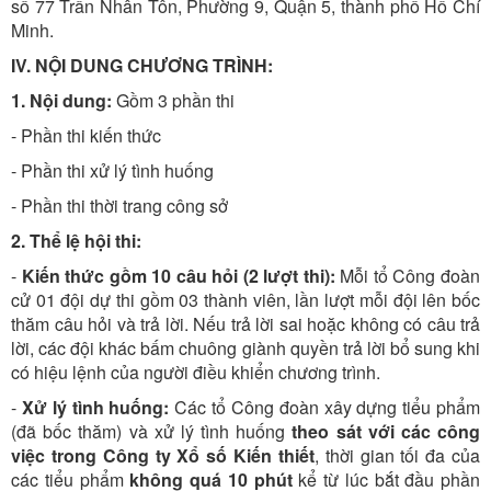
số 77 Trần Nhân Tôn, Phường 9, Quận 5, thành phố Hồ Chí
Minh.
IV. NỘI DUNG CHƯƠNG TRÌNH:
1.
Nội dung:
Gồm 3 phần thi
- Phần thi kiến thức
- Phần thi xử lý tình huống
- Phần thi thời trang công sở
2.
Thể lệ hội thi:
-
Kiến thức gồm 10 câu hỏi (2 lượt thi):
Mỗi tổ Công đoàn
cử 01 đội dự thi gồm 03 thành viên, lần lượt mỗi đội lên bốc
thăm câu hỏi và trả lời. Nếu trả lời sai hoặc không có câu trả
lời, các đội khác bấm chuông giành quyền trả lời bổ sung khi
có hiệu lệnh của người điều khiển chương trình.
-
Xử lý tình huống:
Các tổ Công đoàn xây dựng tiểu phẩm
(đã bốc thăm) và xử lý tình huống
theo sát với các công
việc trong Công ty Xổ số Kiến thiết
, thời gian tối đa của
các tiểu phẩm
không quá 10 phút
kể từ lúc bắt đầu phần