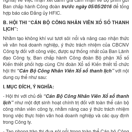
Ban chấp hành Công đoàn
trước ngày 05/05/2016
để tổng
hợp báo cáo Đảng ủy HFIC.
B. HỘI THI “CÁN BỘ CÔNG NHÂN VIÊN XỔ SỐ THANH
LỊCH”:
Nhằm tạo không khí vui tươi sôi nổi và nâng cao nhận thức
về văn hoá doanh nghiệp, ý thức trách nhiệm của CBCNV
Công ty đối với công việc, được sự thống nhất của Ban Lãnh
đạo Công ty, Ban chấp hành Công đoàn Bộ phận Xổ số
Kiến thiết phối hợp cùng Chi đoàn Xổ số Kiến thiết tổ chức
hội thi
“Cán Bộ Công Nhân Viên Xổ số thanh lịch”
với nội
dung cụ thể như sau:
I. MỤC ĐÍCH, Ý NGHĨA:
- Hội thi với chủ đề
“Cán Bộ Công Nhân Viên Xổ số thanh
lịch”
như một đợt sinh hoạt chính trị đối với toàn thể cán bộ
công nhân viên công ty, nhằm nâng cao ý thức trách nhiệm
trong việc thực hiện văn hoá doanh nghiệp và các quy định
trong Công ty.
- Tạo phong trào thi đua sôi nổi trong toàn thể Cán bộ Công