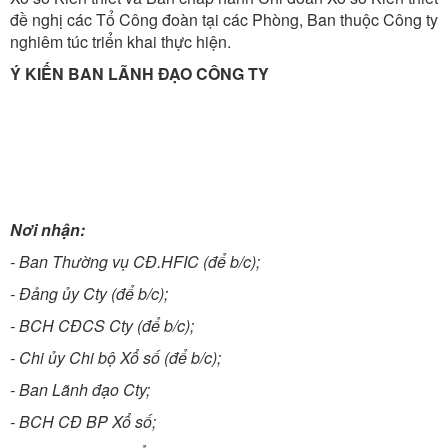
đề nghị các Tổ Công đoàn tại các Phòng, Ban thuộc Công ty
nghiêm túc triển khai thực hiện.
Ý KIẾN BAN LÃNH ĐẠO CÔNG TY
Nơi nhận:
- Ban Thường vụ CĐ.HFIC (để b/c);
- Đảng ủy Cty (để b/c);
- BCH CĐCS Cty (để b/c);
- Chi ủy Chi bộ Xổ số (để b/c);
- Ban Lãnh đạo Cty;
- BCH CĐ BP Xổ số;