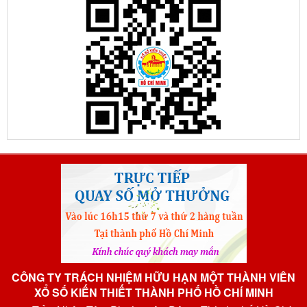
CÔNG TY TRÁCH NHIỆM HỮU HẠN MỘT THÀNH VIÊN
XỔ SỐ KIẾN THIẾT THÀNH PHỐ HỒ CHÍ MINH