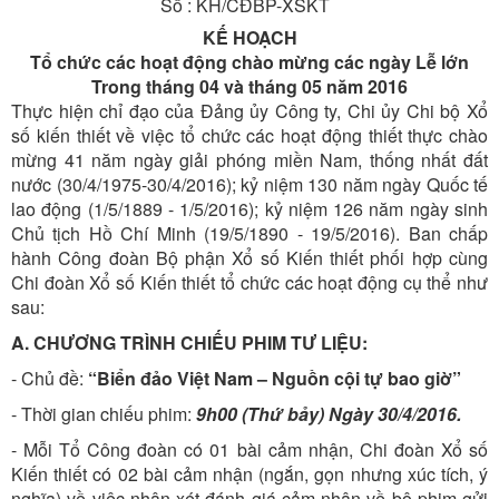
Số : KH/CĐBP-XSKT
KẾ HOẠCH
Tổ chức các hoạt động chào mừng các ngày Lễ lớn
Trong tháng 04 và tháng 05 năm 2016
Thực hiện chỉ đạo của Đảng ủy Công ty, Chi ủy Chi bộ Xổ
số kiến thiết về việc tổ chức các hoạt động thiết thực chào
mừng 41 năm ngày giải phóng miền Nam, thống nhất đất
nước (30/4/1975-30/4/2016); kỷ niệm 130 năm ngày Quốc tế
lao động (1/5/1889 - 1/5/2016); kỷ niệm 126 năm ngày sinh
Chủ tịch Hồ Chí Minh (19/5/1890 - 19/5/2016). Ban chấp
hành Công đoàn Bộ phận Xổ số Kiến thiết phối hợp cùng
Chi đoàn Xổ số Kiến thiết tổ chức các hoạt động cụ thể như
sau:
A. CHƯƠNG TRÌNH CHIẾU PHIM TƯ LIỆU:
- Chủ đề:
“Biển đảo Việt Nam – Nguồn cội tự bao giờ”
- Thời gian chiếu phim:
9h00 (Thứ bảy) Ngày 30/4/2016.
- Mỗi Tổ Công đoàn có 01 bài cảm nhận, Chi đoàn Xổ số
Kiến thiết có 02 bài cảm nhận (ngắn, gọn nhưng xúc tích, ý
nghĩa) về việc nhận xét đánh giá cảm nhận về bộ phim gửi