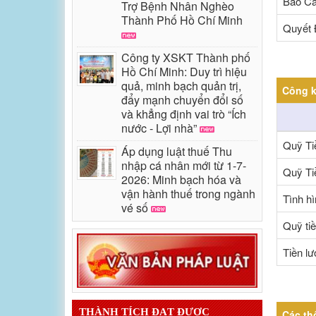
Báo Cá
Trợ Bệnh Nhân Nghèo
Thành Phố Hồ Chí Minh
Quyết 
Công ty XSKT Thành phố
Hồ Chí Minh: Duy trì hiệu
quả, minh bạch quản trị,
Công k
đẩy mạnh chuyển đổi số
và khẳng định vai trò “Ích
nước - Lợi nhà”
Quỹ Ti
Áp dụng luật thuế Thu
nhập cá nhân mới từ 1-7-
Quỹ Ti
2026: Minh bạch hóa và
vận hành thuế trong ngành
Tình hì
vé số
Quỹ ti
Tiền l
THÀNH TÍCH ĐẠT ĐƯỢC
Các th