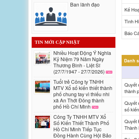
Ban lãnh đạo
Kế Hoạ
Tình H
Báo Cá
TIN MỚI CẬP NHẬT
Nhiều Hoạt Động Ý Nghĩa
Kỷ Niệm 79 Năm Ngày
Danh s
Thương Binh - Liệt Sĩ
(27/7/1947 - 27/7/2026)
Tuổi trẻ Công ty TNHH
Quyết 
MTV Xổ số kiến thiết thành
thành 
phố chung tay vì thiếu nhi
xã An Thới Đông thành
Quyết 
phố Hồ Chí Minh
số kiến
Công Ty TNHH MTV Xổ
Quyết 
Số Kiến Thiết Thành Phố
Thành 
Hồ Chí Minh Tiếp Tục
Đồng Hành Cùng Hội Bảo