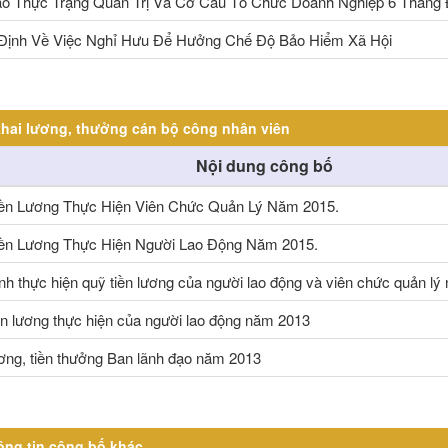
o Thực Trạng Quản Trị Và Cơ Cấu Tổ Chức Doanh Nghiệp 6 Tháng
Định Về Việc Nghỉ Hưu Để Hưởng Chế Độ Bảo Hiểm Xã Hội
hai lương, thưởng cán bộ công nhân viên
Nội dung công bố
ền Lương Thực Hiện Viên Chức Quản Lý Năm 2015.
ền Lương Thực Hiện Người Lao Động Năm 2015.
nh thực hiện quỹ tiền lương của người lao động và viên chức quản l
ền lương thực hiện của người lao động năm 2013
ương, tiền thưởng Ban lãnh đạo năm 2013
ông tin công bố khác