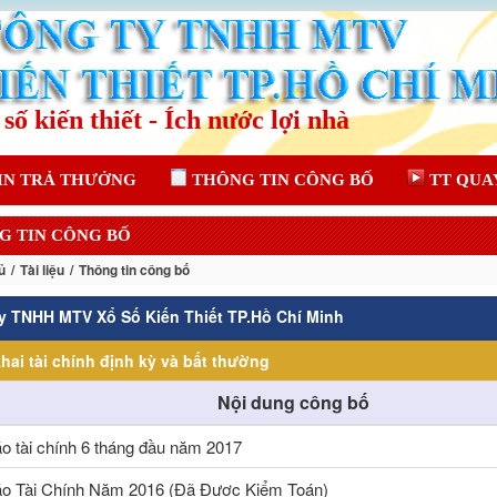
IN TRẢ THƯỞNG
THÔNG TIN CÔNG BỐ
TT QUA
G TIN CÔNG BỐ
ủ
Tài liệu
Thông tin công bố
y TNHH MTV Xổ Số Kiến Thiết TP.Hồ Chí Minh
hai tài chính định kỳ và bất thường
Nội dung công bố
o tài chính 6 tháng đầu năm 2017
o Tài Chính Năm 2016 (Đã Được Kiểm Toán)