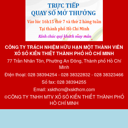
CÔNG TY TRÁCH NHIỆM HỮU HẠN MỘT THÀNH VIÊN
XỔ SỐ KIẾN THIẾT THÀNH PHỐ HỒ CHÍ MINH
77 Trần Nhân Tôn, Phường An Đông, Thành phố Hồ Chí
Minh
Điện thoại: 028 38394254 - 028 38322832 - 028 38323466
Số fax: 028 38394255
Email: xskthcm@xskthcm.com
©CÔNG TY TNHH MTV XỔ SỐ KIẾN THIẾT THÀNH PHỐ
HỒ CHÍ MINH