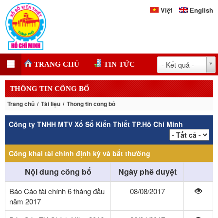
Việt
English
- Kết quả -
TRANG CHỦ
TIN TỨC
THÔNG TIN CÔNG BỐ
Trang chủ
Tài liệu
Thông tin công bố
Công ty TNHH MTV Xổ Số Kiến Thiết TP.Hồ Chí Minh
Công khai tài chính định kỳ và bất thường
Nội dung công bố
Ngày phê duyệt
Báo Cáo tài chính 6 tháng đầu
08/08/2017
năm 2017