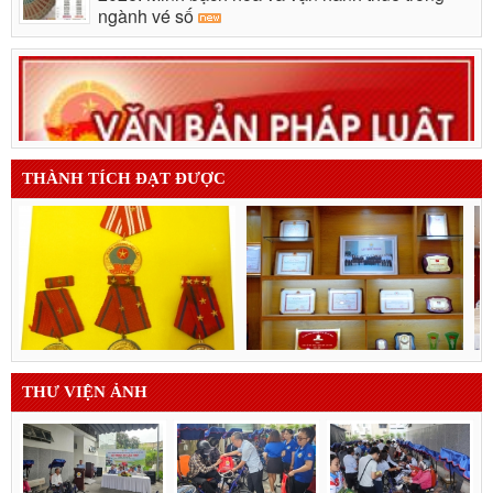
ngành vé số
THÀNH TÍCH ĐẠT ĐƯỢC
THƯ VIỆN ẢNH