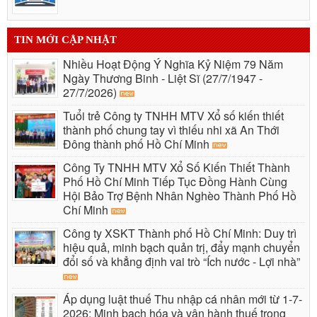
TIN MỚI CẬP NHẬT
Nhiều Hoạt Động Ý Nghĩa Kỷ Niệm 79 Năm
Ngày Thương Binh - Liệt Sĩ (27/7/1947 -
27/7/2026)
Tuổi trẻ Công ty TNHH MTV Xổ số kiến thiết
thành phố chung tay vì thiếu nhi xã An Thới
Đông thành phố Hồ Chí Minh
Công Ty TNHH MTV Xổ Số Kiến Thiết Thành
Phố Hồ Chí Minh Tiếp Tục Đồng Hành Cùng
Hội Bảo Trợ Bệnh Nhân Nghèo Thành Phố Hồ
Chí Minh
Công ty XSKT Thành phố Hồ Chí Minh: Duy trì
hiệu quả, minh bạch quản trị, đẩy mạnh chuyển
đổi số và khẳng định vai trò “Ích nước - Lợi nhà”
Áp dụng luật thuế Thu nhập cá nhân mới từ 1-7-
2026: Minh bạch hóa và vận hành thuế trong