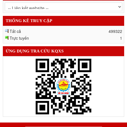
THỐNG KÊ TRUY CẬP
Tất cả
499322
Trực tuyến
1
ỨNG DỤNG TRA CỨU KQXS