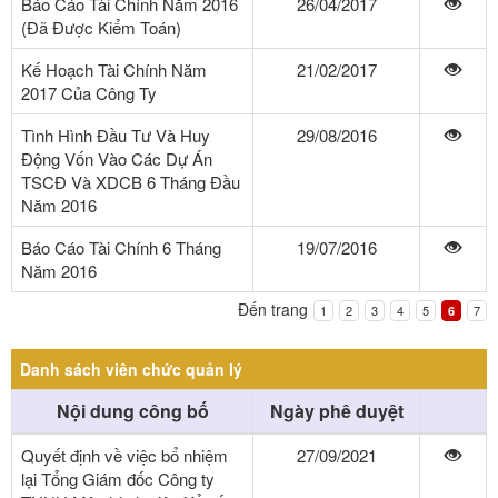
Báo Cáo Tài Chính Năm 2016
26/04/2017
(Đã Được Kiểm Toán)
Kế Hoạch Tài Chính Năm
21/02/2017
2017 Của Công Ty
Tình Hình Đầu Tư Và Huy
29/08/2016
Động Vốn Vào Các Dự Án
TSCĐ Và XDCB 6 Tháng Đầu
Năm 2016
Báo Cáo Tài Chính 6 Tháng
19/07/2016
Năm 2016
Đến trang
1
2
3
4
5
7
6
Danh sách viên chức quản lý
Nội dung công bố
Ngày phê duyệt
Quyết định về việc bổ nhiệm
27/09/2021
lại Tổng Giám đốc Công ty