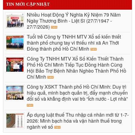
TIN MỚI CẬP NHẬT
Nhiều Hoạt Động Ý Nghĩa Kỷ Niệm 79 Năm
Ngày Thương Binh - Liệt Sĩ (27/7/1947 -
27/7/2026)
Tuổi trẻ Công ty TNHH MTV Xổ số kiến thiết
thành phố chung tay vì thiếu nhi xã An Thới
Đông thành phố Hồ Chí Minh
Công Ty TNHH MTV Xổ Số Kiến Thiết Thành
Phố Hồ Chí Minh Tiếp Tục Đồng Hành Cùng
Hội Bảo Trợ Bệnh Nhân Nghèo Thành Phố Hồ
Chí Minh
Công ty XSKT Thành phố Hồ Chí Minh: Duy trì
hiệu quả, minh bạch quản trị, đẩy mạnh chuyển
đổi số và khẳng định vai trò “Ích nước - Lợi nhà”
Áp dụng luật thuế Thu nhập cá nhân mới từ 1-7-
2026: Minh bạch hóa và vận hành thuế trong
ngành vé số