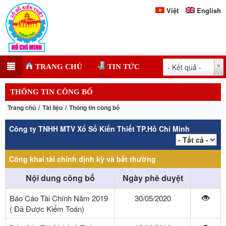
Việt
English
- Kết quả -
TRANG CHỦ
TIN TỨC
THÔNG TIN CÔNG BỐ
Trang chủ
Tài liệu
Thông tin công bố
Công ty TNHH MTV Xổ Số Kiến Thiết TP.Hồ Chí Minh
Công khai tài chính định kỳ và bất thường
Nội dung công bố
Ngày phê duyệt
Báo Cáo Tài Chính Năm 2019
30/05/2020
( Đã Được Kiểm Toán)