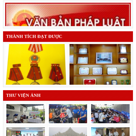
THÀNH TÍCH ĐẠT ĐƯỢC
THƯ VIỆN ẢNH