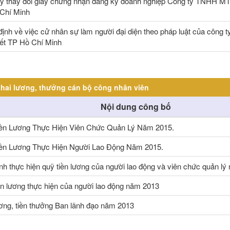
ý thay đổi giấy chứng nhận đăng ký doanh nghiệp Công ty TNHH MTV
Chí Minh
định về việc cử nhân sự làm người đại diện theo pháp luật của côn
iết TP Hồ Chí Minh
hai lương, thưởng cán bộ công nhân viên
Nội dung công bố
ền Lương Thực Hiện Viên Chức Quản Lý Năm 2015.
ền Lương Thực Hiện Người Lao Động Năm 2015.
nh thực hiện quỹ tiền lương của người lao động và viên chức quản l
ền lương thực hiện của người lao động năm 2013
ương, tiền thưởng Ban lãnh đạo năm 2013