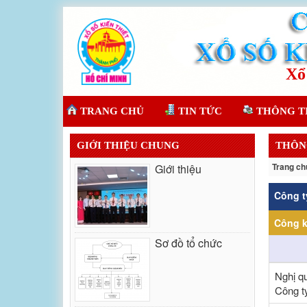
TRANG CHỦ
TIN TỨC
THÔNG T
GIỚI THIỆU CHUNG
THÔN
Trang ch
Giới thiệu
Công t
Công k
Sơ đồ tổ chức
Nghị q
Công t