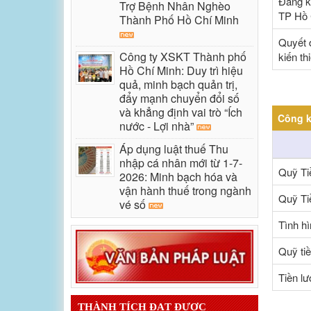
Đăng k
Trợ Bệnh Nhân Nghèo
TP Hồ 
Thành Phố Hồ Chí Minh
Quyết 
Công ty XSKT Thành phố
kiến th
Hồ Chí Minh: Duy trì hiệu
quả, minh bạch quản trị,
đẩy mạnh chuyển đổi số
và khẳng định vai trò “Ích
Công k
nước - Lợi nhà”
Áp dụng luật thuế Thu
nhập cá nhân mới từ 1-7-
Quỹ Ti
2026: Minh bạch hóa và
vận hành thuế trong ngành
Quỹ Ti
vé số
Tình hì
Quỹ ti
Tiền l
THÀNH TÍCH ĐẠT ĐƯỢC