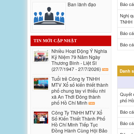
Ban lãnh đạo
Báo cá
Nghị q
TNHH M
Báo cá
TIN MỚI CẬP NHẬT
Báo cá
Nhiều Hoạt Động Ý Nghĩa
Kỷ Niệm 79 Năm Ngày
Thương Binh - Liệt Sĩ
(27/7/1947 - 27/7/2026)
Danh s
Tuổi trẻ Công ty TNHH
MTV Xổ số kiến thiết thành
phố chung tay vì thiếu nhi
Quyết 
xã An Thới Đông thành
phố Hồ
phố Hồ Chí Minh
Báo cá
Công Ty TNHH MTV Xổ
Số Kiến Thiết Thành Phố
Báo cá
Hồ Chí Minh Tiếp Tục
Đồng Hành Cùng Hội Bảo