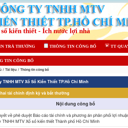
IN TRẢ THƯỞNG
THÔNG TIN CÔNG BỐ
TT QUA
G TIN CÔNG BỐ
ủ
Tài liệu
Thông tin công bố
y TNHH MTV Xổ Số Kiến Thiết TP.Hồ Chí Minh
hai tài chính định kỳ và bất thường
Nội dung công bố
uyết về phê duyệt Báo cáo tài chính và phương án phân phối lợi nhu
y TNHH MTV Xổ số kiến thiết Thành phố Hồ Chí Minh