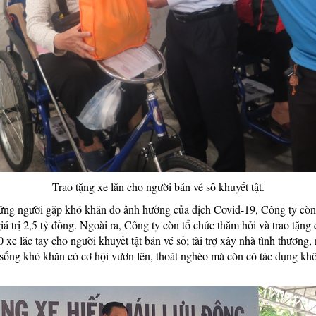
Trao tặng xe lăn cho người bán vé sô khuyết tật.
hững người gặp khó khăn do ảnh hưởng của dịch Covid-19, Công ty còn
á trị 2,5 tỷ đồng. Ngoài ra, Công ty còn tổ chức thăm hỏi và trao tặng 
 xe lắc tay cho người khuyết tật bán vé số; tài trợ xây nhà tình thươ
 sống khó khăn có cơ hội vươn lên, thoát nghèo mà còn có tác dụng kh