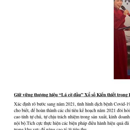
Giữ vững thương hiệu “Lá cờ đầu” Xổ số Kiến thiết trong
Xác định rõ bước sang năm 2021, tình hình dịch bệnh Covid-19
cho biết, để hoàn thành các chỉ tiêu kế hoạch năm 2021 đòi hỏi 
cao tính tự chủ, tự chịu trách nhiệm trong sản xuất, kinh doan
nội bộ.Tích cực thực hiện các biện pháp điều hành hiệu quả đã g
trong khu vực để nâng cao tỷ lệ tiêu thụ.