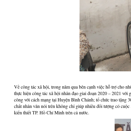
Về công tác xã hội, trong năm qua bên cạnh việc hỗ trợ cho n
thực hiện công tác xã hội nhân đạo giai đoạn 2020 – 2021 với gi
công với cách mạng tại Huyện Bình Chánh; tổ chức trao tặng 30
chất nhân văn nói trên không chỉ giúp nhiều đối tượng có cuộc
kiến thiết TP. Hồ Chí Minh trên cả nước.