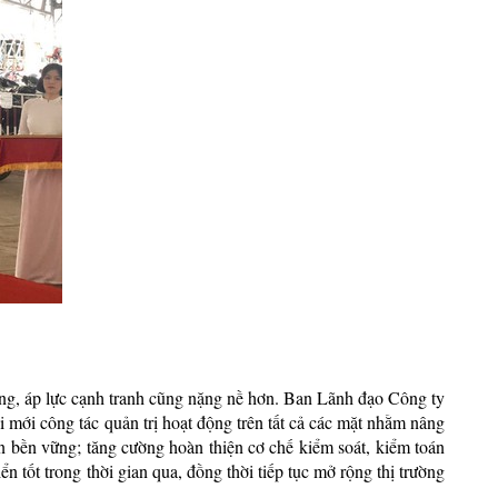
ờng, áp lực cạnh tranh cũng nặng nề hơn. Ban Lãnh đạo Công ty
ổi mới công tác quản trị hoạt động trên tất cả các mặt nhằm nâng
iển bền vững; tăng cường hoàn thiện cơ chế kiểm soát, kiểm toán
n tốt trong thời gian qua, đồng thời tiếp tục mở rộng thị trường