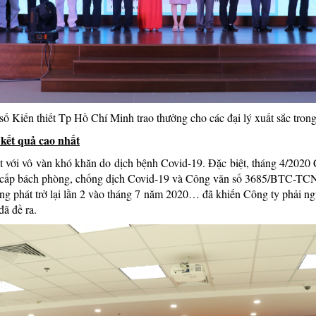
ến thiết Tp Hồ Chí Minh trao thưởng cho các đại lý xuất sắc trong cô
kết quả cao nhất
t với vô vàn khó khăn do dịch bệnh Covid-19. Đặc biệt, tháng 4/2020 
p cấp bách phòng, chống dịch Covid-19 và Công văn số 3685/BTC-TCN
 bùng phát trở lại lần 2 vào tháng 7 năm 2020… đã khiến Công ty phải 
ã đề ra.