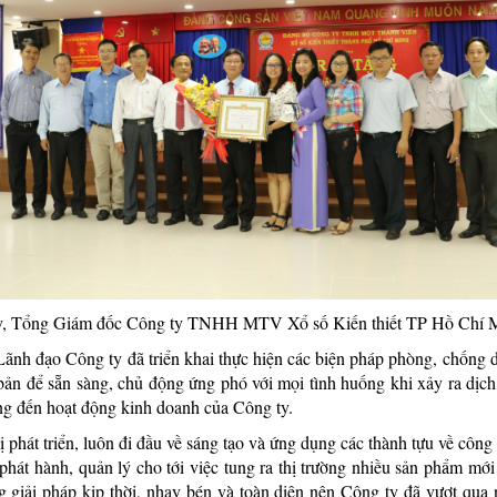
, Tổng Giám đốc Công ty TNHH MTV Xổ số Kiến thiết TP Hồ Chí M
ãnh đạo Công ty đã triển khai thực hiện các biện pháp phòng, chống 
 để sẵn sàng, chủ động ứng phó với mọi tình huống khi xảy ra dịch
ởng đến hoạt động kinh doanh của Công ty.
ị phát triển, luôn đi đầu về sáng tạo và ứng dụng các thành tựu về cô
phát hành, quản lý cho tới việc tung ra thị trường nhiều sản phẩm mớ
giải pháp kịp thời, nhạy bén và toàn diện nên Công ty đã vượt qua n