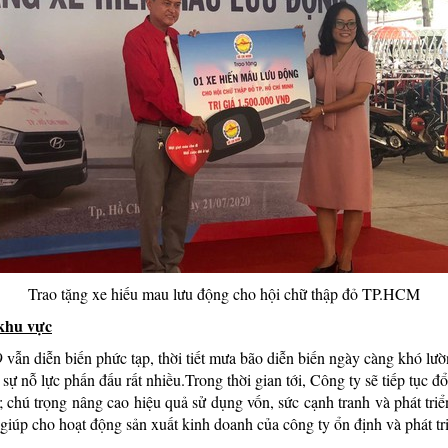
Trao tặng xe hiếu mau lưu động cho hội chữ thập đỏ TP.HCM
 khu vực
 vẫn diễn biến phức tạp, thời tiết mưa bão diễn biến ngày càng khó lư
sự nỗ lực phấn đấu rất nhiều.Trong thời gian tới, Công ty sẽ tiếp tục đ
h; chú trọng nâng cao hiệu quả sử dụng vốn, sức cạnh tranh và phát tr
iúp cho hoạt động sản xuất kinh doanh của công ty ổn định và phát triể