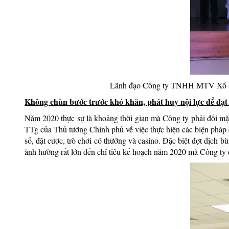
Lãnh đạo Công ty TNHH MTV Xổ số Ki
Không chùn bước trước khó khăn, phát huy nội lực để đạt 
Năm 2020 thực sự là khoảng thời gian mà Công ty phải đối mặ
TTg của Thủ tưởng Chính phủ về việc thực hiện các biện phá
số, đặt cược, trò chơi có thưởng và casino. Đặc biệt đợt dịch
ảnh hưởng rất lớn đến chỉ tiêu kế hoạch năm 2020 mà Công ty đ