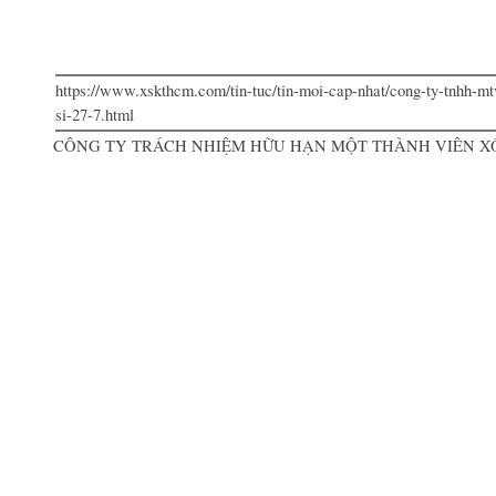
https://www.xskthcm.com/tin-tuc/tin-moi-cap-nhat/cong-ty-tnhh-mt
si-27-7.html
CÔNG TY TRÁCH NHIỆM HỮU HẠN MỘT THÀNH VIÊN XỔ