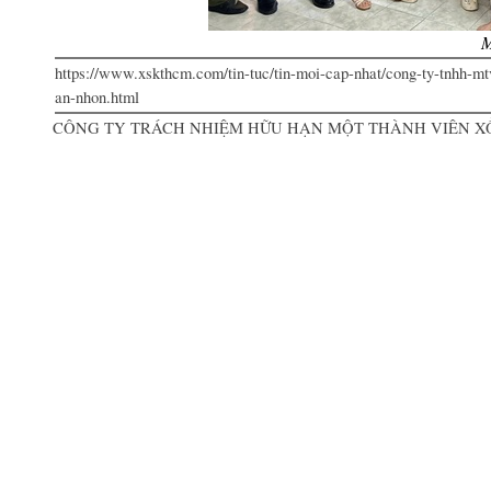
M
https://www.xskthcm.com/tin-tuc/tin-moi-cap-nhat/cong-ty-tnhh-mt
an-nhon.html
CÔNG TY TRÁCH NHIỆM HỮU HẠN MỘT THÀNH VIÊN XỔ