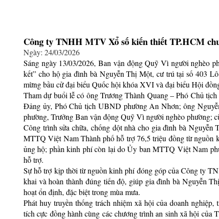
Công ty TNHH MTV Xổ số kiến thiết TP.HCM chung
Ngày: 24/03/2026
Sáng ngày 13/03/2026, Ban vận động Quỹ Vì người nghèo ph
kết” cho hộ gia đình bà Nguyễn Thị Một, cư trú tại số 403 
mừng bầu cử đại biểu Quốc hội khóa XVI và đại biểu Hội đồn
Tham dự buổi lễ có ông Trương Thành Quang – Phó Chủ tịc
Đảng ủy, Phó Chủ tịch UBND phường An Nhơn; ông Nguyễ
phường, Trưởng Ban vận động Quỹ Vì người nghèo phường; cùn
Công trình sửa chữa, chống dột nhà cho gia đình bà Nguyễn T
MTTQ Việt Nam Thành phố hỗ trợ 76,5 triệu đồng từ nguồn
ủng hộ; phần kinh phí còn lại do Ủy ban MTTQ Việt Nam 
hỗ trợ.
Sự hỗ trợ kịp thời từ nguồn kinh phí đóng góp của Công ty 
khai và hoàn thành đúng tiến độ, giúp gia đình bà Nguyễn Th
hoạt ổn định, đặc biệt trong mùa mưa.
Phát huy truyền thống trách nhiệm xã hội của doanh nghiệ
tích cực đồng hành cùng các chương trình an sinh xã hội của 